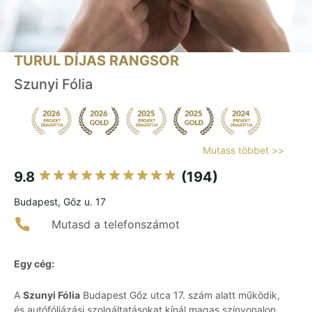
TURUL DÍJAS RANGSOR
Szunyi Fólia
Mutass többet >>
9.8
(194)
Budapest, Gőz u. 17
Mutasd a telefonszámot
Egy cég:
A
Szunyi Fólia
Budapest Gőz utca 17. szám alatt működik,
és autófóliázási szolgáltatásokat kínál magas színvonalon.