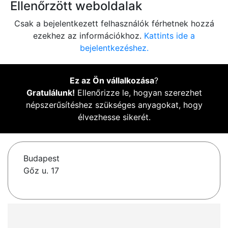
Ellenőrzött weboldalak
Csak a bejelentkezett felhasználók férhetnek hozzá
ezekhez az információkhoz.
Kattints ide a
bejelentkezéshez.
Ez az Ön vállalkozása
?
Gratulálunk!
Ellenőrizze le, hogyan szerezhet
népszerűsítéshez szükséges anyagokat, hogy
élvezhesse sikerét.
Budapest
Gőz u. 17