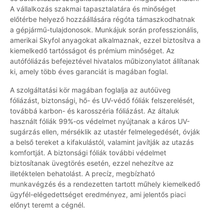
A vállalkozás szakmai tapasztalatára és minőséget
előtérbe helyező hozzáállására régóta támaszkodhatnak
a gépjármű-tulajdonosok. Munkájuk során professzionális,
amerikai Skyfol anyagokat alkalmaznak, ezzel biztosítva a
kiemelkedő tartósságot és prémium minőséget. Az
autófóliázás befejeztével hivatalos műbizonylatot állítanak
ki, amely több éves garanciát is magában foglal.
A szolgáltatási kör magában foglalja az autóüveg
fóliázást, biztonsági, hő- és UV-védő fóliák felszerelését,
továbbá karbon- és karosszéria fóliázást. Az általuk
használt fóliák 99%-os védelmet nyújtanak a káros UV-
sugárzás ellen, mérséklik az utastér felmelegedését, óvják
a belső tereket a kifakulástól, valamint javítják az utazás
komfortját. A biztonsági fóliák további védelmet
biztosítanak üvegtörés esetén, ezzel nehezítve az
illetéktelen behatolást. A precíz, megbízható
munkavégzés és a rendezetten tartott műhely kiemelkedő
ügyfél-elégedettséget eredményez, ami jelentős piaci
előnyt teremt a cégnél.