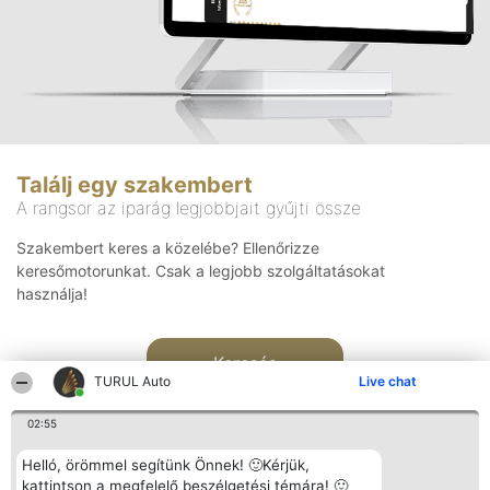
Találj egy szakembert
A rangsor az iparág legjobbjait gyűjti össze
Szakembert keres a közelébe? Ellenőrizze
keresőmotorunkat. Csak a legjobb szolgáltatásokat
használja!
Keresés
TURUL Auto
Live chat
02:55
Helló, örömmel segítünk Önnek! 🙂Kérjük,
kattintson a megfelelő beszélgetési témára! 🙂