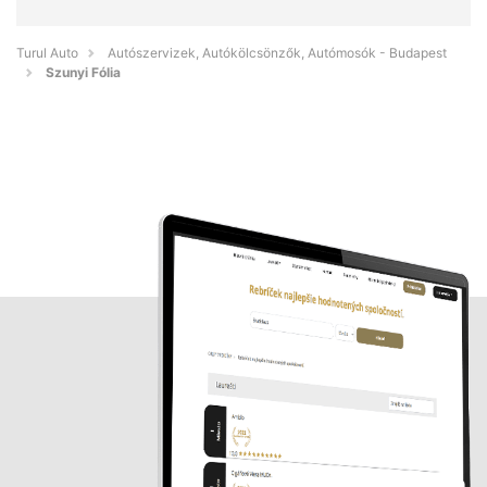
Turul Auto
Autószervizek, Autókölcsönzők, Autómosók - Budapest
Szunyi Fólia