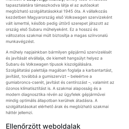
tapasztalatára támaszkodva látja el az autósokat
megbízható szolgáltatásokkal 1945 óta. A vállalkozás
kezdetben Magyarország első Volkswagen szervizeként
vált ismertté, később pedig úttörő szerepet játszott az
ország első Subaru műhelyeként. Ez a hosszú és
változatos szakmai múlt biztosítja a magas színvonalú
munkavégzést.
A műhely napjainkban bármilyen gépjármű szervizelését
és javítását elvállalja, de kiemelt hangsúlyt helyez a
Subaru és Volkswagen típusok kiszolgálására.
Szolgáltatási palettája magában foglalja a karbantartást,
javítást, továbbá a gumiszervizt – beleértve a
gumiabroncs-cserét, javítást és centírozást –, valamint az
ózonos klímatisztítást is. A szakmai alaposság és a
modern diagnosztika révén az ügyfelek gépjárművei
mindig optimális állapotban kerülnek átadásra. A
szolgáltatásokat elérhető árak és megbízható szakmai
háttér jellemzi.
Ellenőrzött weboldalak