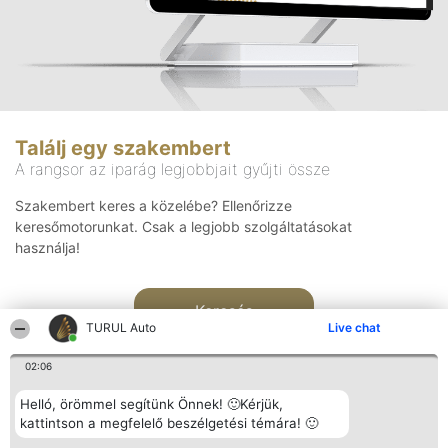
Találj egy szakembert
A rangsor az iparág legjobbjait gyűjti össze
Szakembert keres a közelébe? Ellenőrizze
keresőmotorunkat. Csak a legjobb szolgáltatásokat
használja!
Keresés
TURUL Auto
Live chat
02:06
Helló, örömmel segítünk Önnek! 🙂Kérjük,
kattintson a megfelelő beszélgetési témára! 🙂