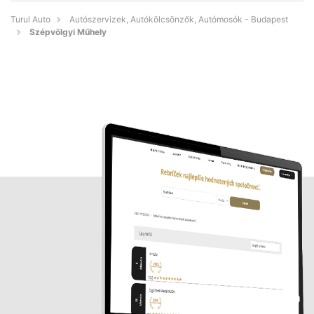
Turul Auto
Autószervizek, Autókölcsönzők, Autómosók - Budapest
Szépvölgyi Műhely