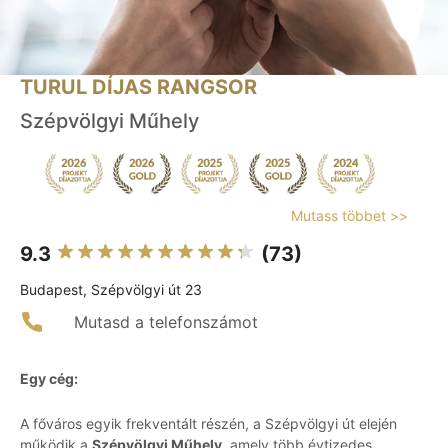
TURUL DÍJAS RANGSOR
Szépvölgyi Műhely
Mutass többet >>
9.3
(73)
Budapest, Szépvölgyi út 23
Mutasd a telefonszámot
Egy cég:
A főváros egyik frekventált részén, a Szépvölgyi út elején
működik a
Szépvölgyi Műhely
, amely több évtizedes