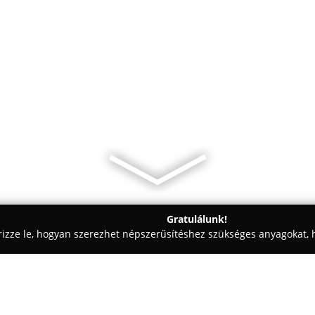
Gratulálunk!
rizze le, hogyan szerezhet népszerűsítéshez szükséges anyagokat, h
mosók - Szolnok
Háztól-Házig Autokozmetika & Mobil Autógu