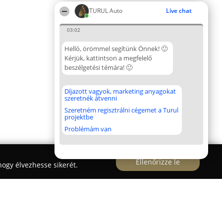
TURUL Auto
Live chat
03:02
Helló, örömmel segítünk Önnek! 🙂
Kérjük, kattintson a megfelelő
beszélgetési témára! 🙂
Díjazott vagyok, marketing anyagokat
szeretnék átvenni
Szeretném regisztrálni cégemet a Turul
projektbe
Problémám van
Ellenőrizze le
ogy élvezhesse sikerét.
mis Műhely