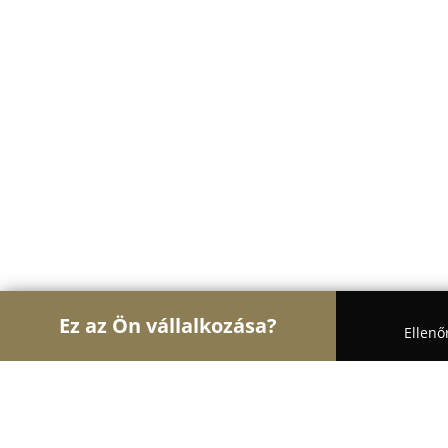
Ez az Ön vállalkozása?
Ellenő
Turul Auto
Autószervizek, Autókölcsönzők, Autó