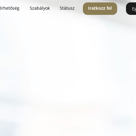
érhetőség
Szabályok
Státusz
Iratkozz fel
E