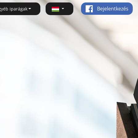
Bejelentkezés
gyéb iparágak