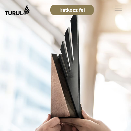
Iratkozz fel