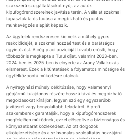
szakszerű szolgáltatásokat nyújt az autók
kipufogórendszereinek javítása terén. A vállalat szakmai
tapasztalata és tudása a megbízható és pontos
munkavégzés alapját képezik.
Az ügyfelek rendszeresen kiemelik a műhely gyors
reakcióidejét, a szakmai hozzáértést és a barátságos
ügyintézést. A cég piaci pozícióját tovább erősíti, hogy
többször is megkapta a Turul díjat, valamint 2023-ban,
2024-ben és 2025-ben is elnyerte az Arany Vállalkozás
elismerést. Ezek a kitüntetések a folyamatos minőségre és
ügyfélközpontú működésre utalnak.
A nyíregyházi műhely célkitűzése, hogy valamennyi
gépjármű-tulajdonos részére hosszú távú és megbízható
megoldásokat kínáljon, legyen szó egy egyszerűbb
javításról vagy bonyolultabb feladatról. A profi
szakemberek garantálják, hogy a kipufogórendszerek
megfelelően működnek, ezzel elősegítve a biztonságos és
környezetbarát közlekedést. Az ott dolgozók
elkötelezettsége és a színvonalas szolgáltatás hozzájárul