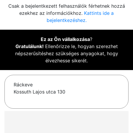
Csak a bejelentkezett felhasználók férhetnek hozzá
ezekhez az információkhoz.
Kattints ide a
bejelentkezéshez.
Ez az Ön vállalkozása
?
Gratulálunk!
Ellenőrizze le, hogyan szerezhet
népszerűsítéshez szükséges anyagokat, hogy
élvezhesse sikerét.
Ráckeve
Kossuth Lajos utca 130