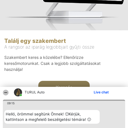
Találj egy szakembert
A rangsor az iparág legjobbjait gyűjti össze
Szakembert keres a közelébe? Ellenőrizze
keresőmotorunkat. Csak a legjobb szolgáltatásokat
használja!
Keresés
TURUL Auto
Live chat
09:15
Helló, örömmel segítünk Önnek! 🙂Kérjük,
kattintson a megfelelő beszélgetési témára! 🙂