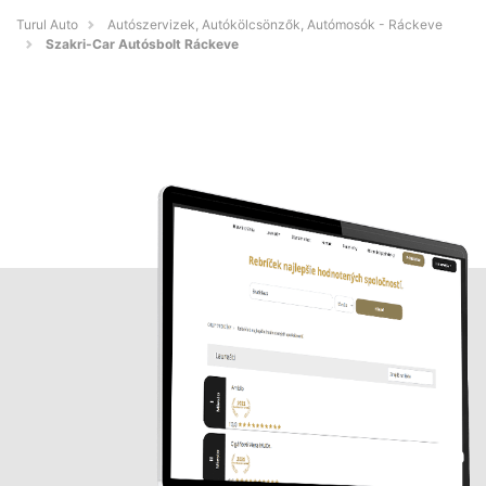
Turul Auto
Autószervizek, Autókölcsönzők, Autómosók - Ráckeve
Szakri-Car Autósbolt Ráckeve