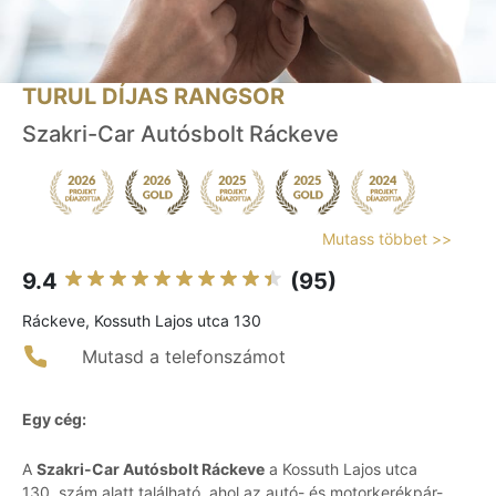
TURUL DÍJAS RANGSOR
Szakri-Car Autósbolt Ráckeve
Mutass többet >>
9.4
(95)
Ráckeve, Kossuth Lajos utca 130
Mutasd a telefonszámot
Egy cég:
A
Szakri-Car Autósbolt Ráckeve
a Kossuth Lajos utca
130. szám alatt található, ahol az autó- és motorkerékpár-