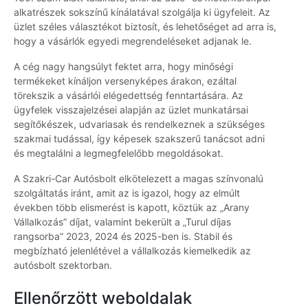
alkatrészek sokszínű kínálatával szolgálja ki ügyfeleit. Az
üzlet széles választékot biztosít, és lehetőséget ad arra is,
hogy a vásárlók egyedi megrendeléseket adjanak le.
A cég nagy hangsúlyt fektet arra, hogy minőségi
termékeket kínáljon versenyképes árakon, ezáltal
törekszik a vásárlói elégedettség fenntartására. Az
ügyfelek visszajelzései alapján az üzlet munkatársai
segítőkészek, udvariasak és rendelkeznek a szükséges
szakmai tudással, így képesek szakszerű tanácsot adni
és megtalálni a legmegfelelőbb megoldásokat.
A Szakri-Car Autósbolt elkötelezett a magas színvonalú
szolgáltatás iránt, amit az is igazol, hogy az elmúlt
években több elismerést is kapott, köztük az „Arany
Vállalkozás” díjat, valamint bekerült a „Turul díjas
rangsorba” 2023, 2024 és 2025-ben is. Stabil és
megbízható jelenlétével a vállalkozás kiemelkedik az
autósbolt szektorban.
Ellenőrzött weboldalak