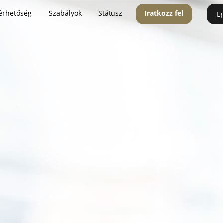
érhetőség
Szabályok
Státusz
Iratkozz fel
E