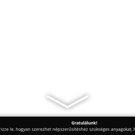
Gratulálunk!
rizze le, hogyan szerezhet népszerűsítéshez szükséges anyagokat, h