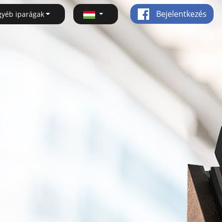
Bejelentkezés
gyéb iparágak