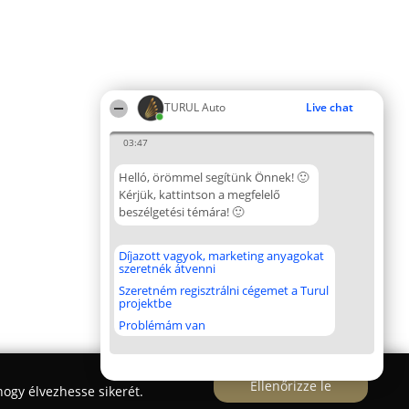
TURUL Auto
Live chat
03:47
Helló, örömmel segítünk Önnek! 🙂
Kérjük, kattintson a megfelelő
beszélgetési témára! 🙂
Díjazott vagyok, marketing anyagokat
szeretnék átvenni
Szeretném regisztrálni cégemet a Turul
projektbe
Problémám van
Ellenőrizze le
ogy élvezhesse sikerét.