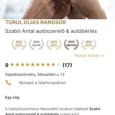
TURUL DÍJAS RANGSOR
Szabó Antal autószerelő & autóbérlés
Mutass többet >>
9
(17)
Hajdúböszörmény, Messzilátó u. 12
Mutasd a telefonszámot
Egy cég:
A hajdúböszörményi Messzilátó utcában található
Szabó
Antal autószerelő & autóbérlés
széles körű