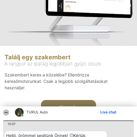
Találj egy szakembert
A rangsor az iparág legjobbjait gyűjti össze
Szakembert keres a közelébe? Ellenőrizze
keresőmotorunkat. Csak a legjobb szolgáltatásokat
használja!
Keresés
TURUL Auto
Live chat
10:07
Helló, örömmel segítünk Önnek! 🙂Kérjük,