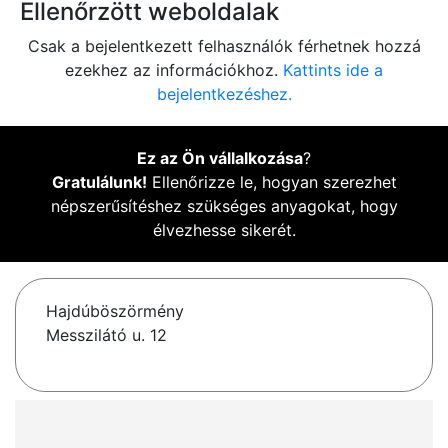
Ellenőrzött weboldalak
Csak a bejelentkezett felhasználók férhetnek hozzá
ezekhez az információkhoz.
Kattints ide a
bejelentkezéshez.
Ez az Ön vállalkozása
?
Gratulálunk!
Ellenőrizze le, hogyan szerezhet
népszerűsítéshez szükséges anyagokat, hogy
élvezhesse sikerét.
Hajdúböszörmény
Messzilátó u. 12