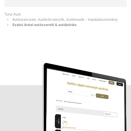
Turul Auto
Autószervizek, Autókölcsönzők, Autómosók - Hajdúböszörmény
Szabó Antal autószerelő & autóbérlés