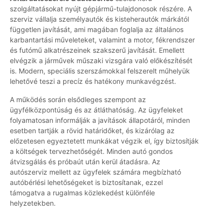
szolgáltatásokat nyújt gépjármű-tulajdonosok részére. A
szerviz vállalja személyautók és kisteherautók márkától
független javítását, ami magában foglalja az általános
karbantartási műveleteket, valamint a motor, fékrendszer
és futómű alkatrészeinek szakszerű javítását. Emellett
elvégzik a járművek műszaki vizsgára való előkészítését
is. Modern, speciális szerszámokkal felszerelt műhelyük
lehetővé teszi a precíz és hatékony munkavégzést.
A működés során elsődleges szempont az
ügyfélközpontúság és az átláthatóság. Az ügyfeleket
folyamatosan informálják a javítások állapotáról, minden
esetben tartják a rövid határidőket, és kizárólag az
előzetesen egyeztetett munkákat végzik el, így biztosítják
a költségek tervezhetőségét. Minden autó gondos
átvizsgálás és próbaút után kerül átadásra. Az
autószerviz mellett az ügyfelek számára megbízható
autóbérlési lehetőségeket is biztosítanak, ezzel
támogatva a rugalmas közlekedést különféle
helyzetekben.