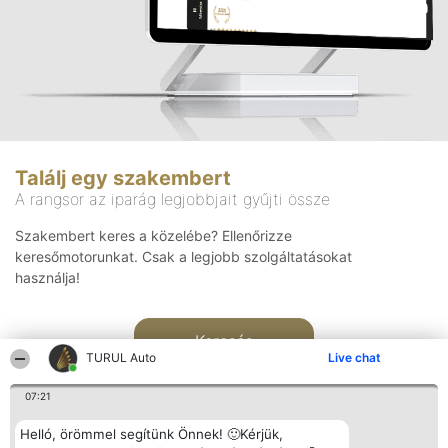
Találj egy szakembert
A rangsor az iparág legjobbjait gyűjti össze
Szakembert keres a közelébe? Ellenőrizze
keresőmotorunkat. Csak a legjobb szolgáltatásokat
használja!
Keresés
TURUL Auto
Live chat
07:21
Helló, örömmel segítünk Önnek! 🙂Kérjük,