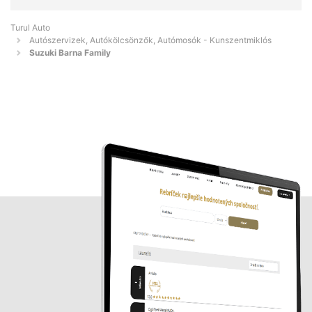
Turul Auto
Autószervizek, Autókölcsönzők, Autómosók - Kunszentmiklós
Suzuki Barna Family