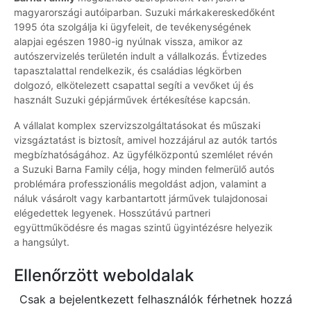
magyarországi autóiparban. Suzuki márkakereskedőként
1995 óta szolgálja ki ügyfeleit, de tevékenységének
alapjai egészen 1980-ig nyúlnak vissza, amikor az
autószervizelés területén indult a vállalkozás. Évtizedes
tapasztalattal rendelkezik, és családias légkörben
dolgozó, elkötelezett csapattal segíti a vevőket új és
használt Suzuki gépjárművek értékesítése kapcsán.
A vállalat komplex szervizszolgáltatásokat és műszaki
vizsgáztatást is biztosít, amivel hozzájárul az autók tartós
megbízhatóságához. Az ügyfélközpontú szemlélet révén
a Suzuki Barna Family célja, hogy minden felmerülő autós
problémára professzionális megoldást adjon, valamint a
náluk vásárolt vagy karbantartott járművek tulajdonosai
elégedettek legyenek. Hosszútávú partneri
együttműködésre és magas szintű ügyintézésre helyezik
a hangsúlyt.
Ellenőrzött weboldalak
Csak a bejelentkezett felhasználók férhetnek hozzá