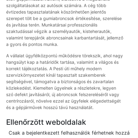
szolgáltatásokat az autósok számára. A cég több
évtizedes tapasztalatának köszönhetően jelentős
szerepet tölt be a gumiabroncsok értékesítése, szerelése
és javítása terén. Munkatársai professzionális
szaktudással végzik a személyautók, kisteherautók,
valamint terepjárók abroncsainak karbantartását, jellemző
a gyors és pontos munka.
A vállalat ügyfélközpontú működésre törekszik, ahol nagy
hangsúlyt kap a határidők tartása, valamint a világos és
korrekt tájékoztatás. A Pesti úti műhely modern
szervizkörnyezetet kínál tapasztalt szakemberek
segítségével, támogatva a biztonságos és zavartalan
közlekedést. Kiemelten ügyelnek a részletekre, legyen
szó defekt javításáról, új abroncsok felszereléséről vagy
centrírozásról, növelve ezzel az ügyfelek elégedettségét
és a gépjárművek hosszú távú használatát.
Ellenőrzött weboldalak
Csak a bejelentkezett felhasználók férhetnek hozzá