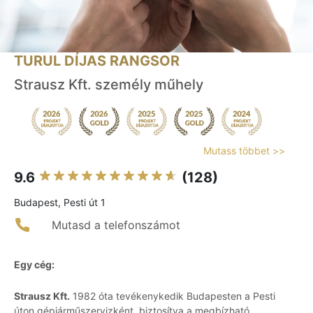
TURUL DÍJAS RANGSOR
Strausz Kft. személy műhely
Mutass többet >>
9.6
(128)
Budapest, Pesti út 1
Mutasd a telefonszámot
Egy cég:
Strausz Kft.
1982 óta tevékenykedik Budapesten a Pesti
úton gépjárműszervizként, biztosítva a megbízható