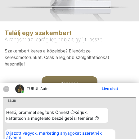
Találj egy szakembert
A rangsor az iparág legjobbjait gyűjti össze
Szakembert keres a közelébe? Ellenőrizze
keresőmotorunkat. Csak a legjobb szolgáltatásokat
használja!
Keresés
TURUL Auto
Live chat
12:38
Helló, örömmel segítünk Önnek! 🙂Kérjük,
kattintson a megfelelő beszélgetési témára! 🙂
Rangsorszervező
Népszavazás
Elérhetőség
Díjazott vagyok, marketing anyagokat szeretnék
SC Beautiful Company S.R.L.
Nyertesek
Elérhetőség
átvenni
Bulevardul Aleea Timișul De
Az összes