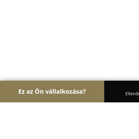
Ez az Ön vállalkozása?
Ellenő
Turul Auto
Autószervizek, Autókölcsönzők, Aut