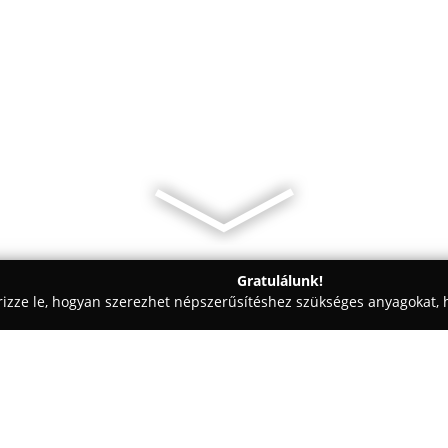
Gratulálunk!
rizze le, hogyan szerezhet népszerűsítéshez szükséges anyagokat, h
ómosók - Veszprém
Stop Autósbolt