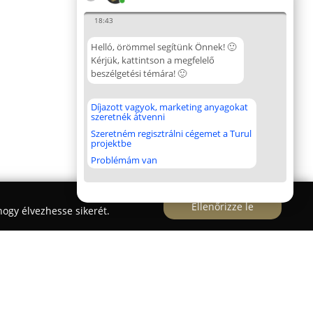
18:43
Helló, örömmel segítünk Önnek! 🙂
Kérjük, kattintson a megfelelő
beszélgetési témára! 🙂
Díjazott vagyok, marketing anyagokat
szeretnék átvenni
Szeretném regisztrálni cégemet a Turul
projektbe
Problémám van
Ellenőrizze le
ogy élvezhesse sikerét.