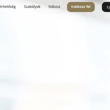
érhetőség
Szabályok
Státusz
Iratkozz fel
E