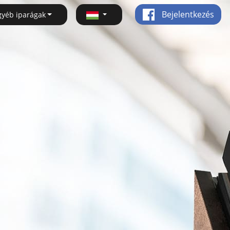
Bejelentkezés
gyéb iparágak