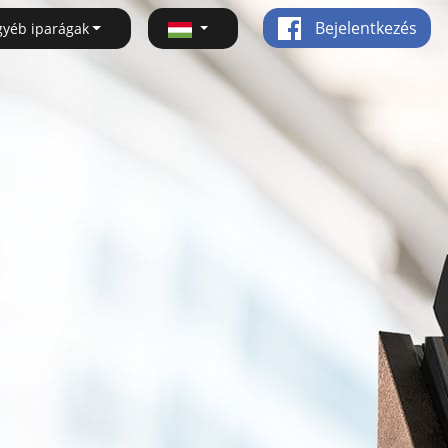
Bejelentkezés
gyéb iparágak