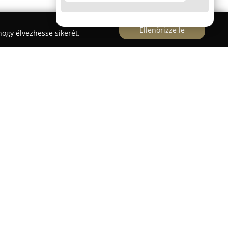
Ellenőrizze le
ogy élvezhesse sikerét.
t dél-pesti régiójában található, a Helsinki út
rület határán, a Hold utca felől megközelíthető
atuk kiterjed a gépjárművek külső és belső
zaadják az autók eredeti fényét. Munkájuk során
letekre, beleértve a waxolást, polírozást, lámpák
nális kárpittisztítást is. A belső tér higiénikus
nítéssel biztosítják, ezzel szüntetve meg a nem