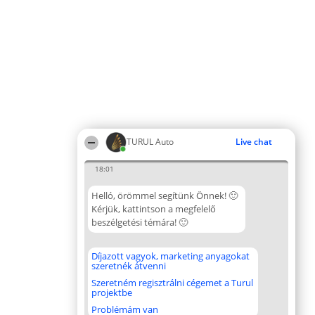
TURUL Auto
Live chat
18:01
Helló, örömmel segítünk Önnek! 🙂
Kérjük, kattintson a megfelelő
beszélgetési témára! 🙂
Díjazott vagyok, marketing anyagokat
szeretnék átvenni
Szeretném regisztrálni cégemet a Turul
projektbe
Problémám van