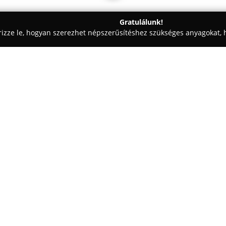
Gratulálunk!
rizze le, hogyan szerezhet népszerűsítéshez szükséges anyagokat, h
ómosók - Budapest
Stop Autókozmetika
Egy cég:
A
Stop Autókozmetika
Budapes
136. szám alatt, a 20. és 23. ke
bejárattal. Szolgáltatási kínál
tisztítására, céljuk, hogy viss
Mutass többet >>
nagy hangsúlyt helyeznek a rész
polírozását, illetve a professzio
állapotát ózonos légtérfertőtle
kívánt szagokat.