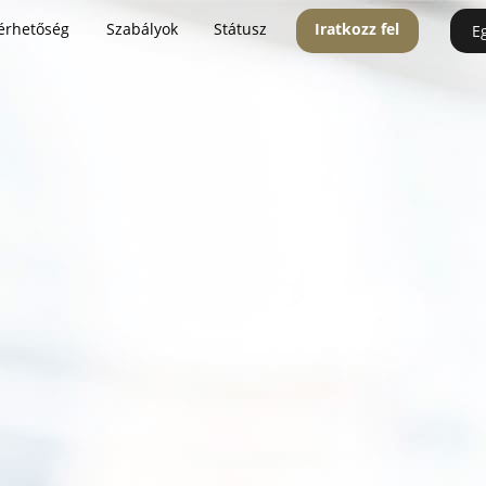
érhetőség
Szabályok
Státusz
Iratkozz fel
E