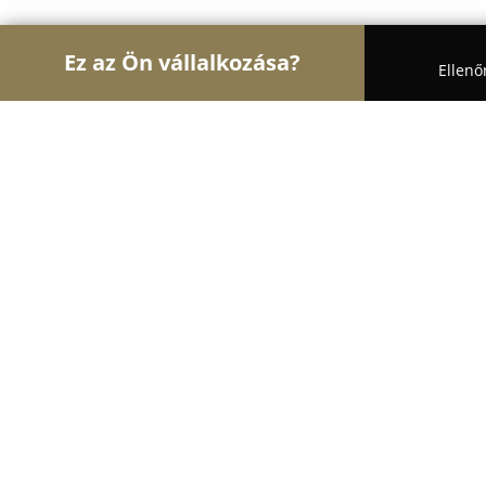
Ez az Ön vállalkozása?
Ellenő
Turul Auto
Autószervizek, Autókölcsönzők, Aut
Stop Autókozmetika
9.5
(47)
Budapest, Helsinki út 136.
Mutasd a telefonszámot