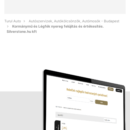
Turul Auto
Autószervizek, Autókölcsönzők, Autómosók - Budapest
Kormánymű és Légfék nyereg felújítás és értékesítés.
Silverstone.hu kft