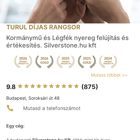
TURUL DÍJAS RANGSOR
Kormánymű és Légfék nyereg felújítás és
értékesítés. Silverstone.hu kft
Mutass többet >>
9.8
(875)
Budapest, Soroksári út 48
Mutasd a telefonszámot
Egy cég:
A budapesti
Silverstone.hu Kft.
több mint tíz éves