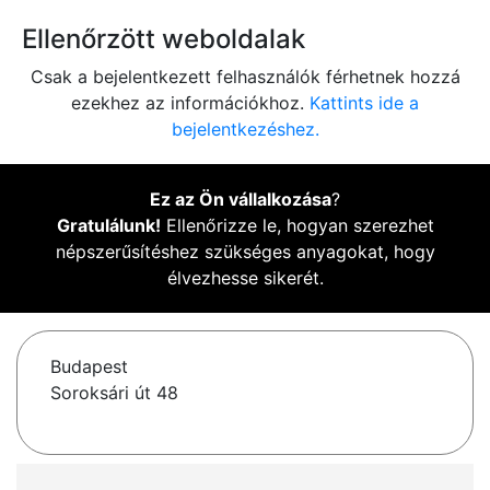
Ellenőrzött weboldalak
Csak a bejelentkezett felhasználók férhetnek hozzá
ezekhez az információkhoz.
Kattints ide a
bejelentkezéshez.
Ez az Ön vállalkozása
?
Gratulálunk!
Ellenőrizze le, hogyan szerezhet
népszerűsítéshez szükséges anyagokat, hogy
élvezhesse sikerét.
Budapest
Soroksári út 48