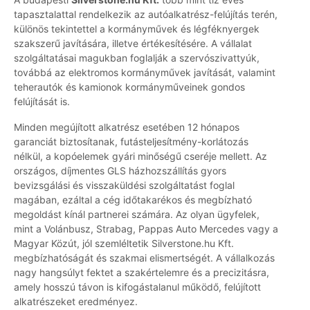
tapasztalattal rendelkezik az autóalkatrész-felújítás terén,
különös tekintettel a kormányművek és légféknyergek
szakszerű javítására, illetve értékesítésére. A vállalat
szolgáltatásai magukban foglalják a szervószivattyúk,
továbbá az elektromos kormányművek javítását, valamint
teherautók és kamionok kormányműveinek gondos
felújítását is.
Minden megújított alkatrész esetében 12 hónapos
garanciát biztosítanak, futásteljesítmény-korlátozás
nélkül, a kopóelemek gyári minőségű cseréje mellett. Az
országos, díjmentes GLS házhozszállítás gyors
bevizsgálási és visszaküldési szolgáltatást foglal
magában, ezáltal a cég időtakarékos és megbízható
megoldást kínál partnerei számára. Az olyan ügyfelek,
mint a Volánbusz, Strabag, Pappas Auto Mercedes vagy a
Magyar Közút, jól szemléltetik Silverstone.hu Kft.
megbízhatóságát és szakmai elismertségét. A vállalkozás
nagy hangsúlyt fektet a szakértelemre és a precizitásra,
amely hosszú távon is kifogástalanul működő, felújított
alkatrészeket eredményez.