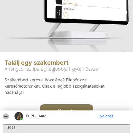
Találj egy szakembert
A rangsor az iparág legjobbjait gyűjti össze
Szakembert keres a közelébe? Ellenőrizze
keresőmotorunkat. Csak a legjobb szolgáltatásokat
használja!
Keresés
TURUL Auto
Live chat
20:31