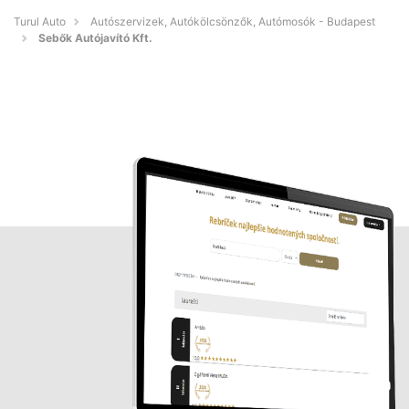
Turul Auto
Autószervizek, Autókölcsönzők, Autómosók - Budapest
Sebők Autójavító Kft.