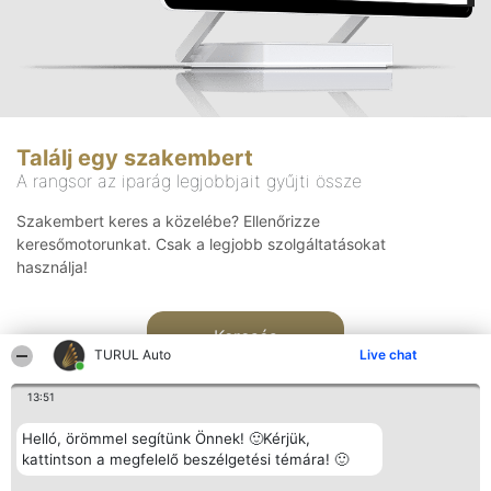
Találj egy szakembert
A rangsor az iparág legjobbjait gyűjti össze
Szakembert keres a közelébe? Ellenőrizze
keresőmotorunkat. Csak a legjobb szolgáltatásokat
használja!
Keresés
TURUL Auto
Live chat
13:51
Helló, örömmel segítünk Önnek! 🙂Kérjük,
kattintson a megfelelő beszélgetési témára! 🙂