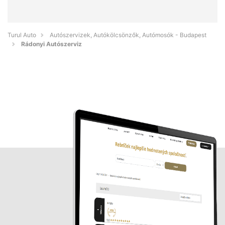
Turul Auto
Autószervizek, Autókölcsönzők, Autómosók - Budapest
Rádonyi Autószerviz