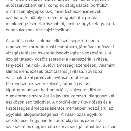
autószervizként kínál komplex szolgáltatási portfóliót
mind személygépkocsik, mind kishaszonjárművek
számára. A műhely hírnevét megbízható, precíz
munkavégzésének köszönheti, amit az ügyfelek gyakorta
hangsúlyoznak visszajelzéseikben.
Az autószerviz szakmai felkészültsége kiterjed a
rendszeres karbantartási feladatokra, járművek műszaki
vizsgáztatására és eredetiségvizsgálat végzésére is. A
szolgáltatások között szerepel a karosszéria javítása,
fényezési munkák, autóvillamossági szerelések, valamint
klímaberendezések tisztítása és javítása. Továbbá
vállalnak dízel járművek javítását, motor- és
fékrendszerek szervizelését, futómű javítást,
kipufogórendszer karbantartást, olajcserét, illetve
gumiabroncs szerelést és javítást korszerű diagnosztikai
eszközök segítségével. A gördülékeny ügyintézés és a
tisztességes árképzés jelentős mértékben hozzájárul az
ügyfelek elégedettségéhez. A vállalkozás egyik fő
célkitűzése, hogy minden autótulajdonos számára
szakszerű és megbízható szervizszolgáltatást biztosítson.