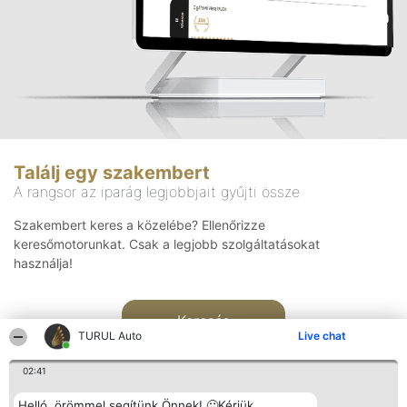
Találj egy szakembert
A rangsor az iparág legjobbjait gyűjti össze
Szakembert keres a közelébe? Ellenőrizze
keresőmotorunkat. Csak a legjobb szolgáltatásokat
használja!
Keresés
TURUL Auto
Live chat
02:41
Helló, örömmel segítünk Önnek! 🙂Kérjük,