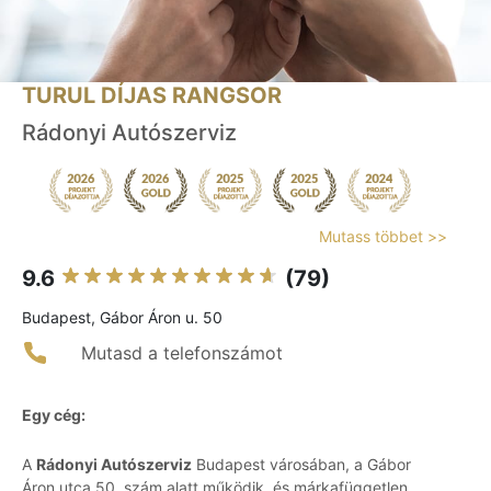
TURUL DÍJAS RANGSOR
Rádonyi Autószerviz
Mutass többet >>
9.6
(79)
Budapest, Gábor Áron u. 50
Mutasd a telefonszámot
Egy cég:
A
Rádonyi Autószerviz
Budapest városában, a Gábor
Áron utca 50. szám alatt működik, és márkafüggetlen