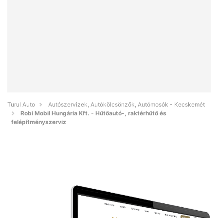
Turul Auto
Autószervizek, Autókölcsönzők, Autómosók - Kecskemét
Robi Mobil Hungária Kft. - Hűtőautó-, raktérhűtő és
felépítményszerviz