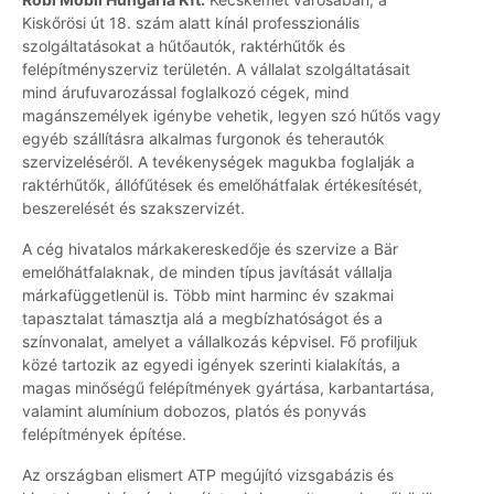
Kiskőrösi út 18. szám alatt kínál professzionális
szolgáltatásokat a hűtőautók, raktérhűtők és
felépítményszerviz területén. A vállalat szolgáltatásait
mind árufuvarozással foglalkozó cégek, mind
magánszemélyek igénybe vehetik, legyen szó hűtős vagy
egyéb szállításra alkalmas furgonok és teherautók
szervizeléséről. A tevékenységek magukba foglalják a
raktérhűtők, állófűtések és emelőhátfalak értékesítését,
beszerelését és szakszervizét.
A cég hivatalos márkakereskedője és szervize a Bär
emelőhátfalaknak, de minden típus javítását vállalja
márkafüggetlenül is. Több mint harminc év szakmai
tapasztalat támasztja alá a megbízhatóságot és a
színvonalat, amelyet a vállalkozás képvisel. Fő profiljuk
közé tartozik az egyedi igények szerinti kialakítás, a
magas minőségű felépítmények gyártása, karbantartása,
valamint alumínium dobozos, platós és ponyvás
felépítmények építése.
Az országban elismert ATP megújító vizsgabázis és