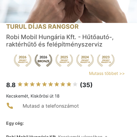
TURUL DÍJAS RANGSOR
Robi Mobil Hungária Kft. - Hűtőautó-,
raktérhűtő és felépítményszerviz
Mutass többet >>
8.8
(35)
Kecskemét, Kiskőrösi út 18
Mutasd a telefonszámot
Egy cég:
Robi Mobil Hungária Kft.
Kecskemét városában, a