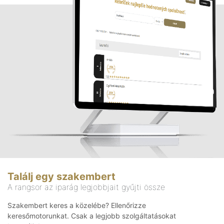
Találj egy szakembert
A rangsor az iparág legjobbjait gyűjti össze
Szakembert keres a közelébe? Ellenőrizze
keresőmotorunkat. Csak a legjobb szolgáltatásokat