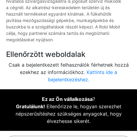
hivatalos szivárgásvizsgálatra is jogosult szerviz működik
a cégnél. Az alkatrész-kereskedelem területén új és
használt termékeket egyaránt kínálnak. A fülkehűtők
javítása mezőgazdasági gépekbe, munkagépekbe és
buszokba is a szolgáltatások részét képezi. A Robi Mobil
célja, hogy partnerei számára tartós és megbízható
megoldásokat nyújtson.
Ellenőrzött weboldalak
Csak a bejelentkezett felhasználók férhetnek hozzá
ezekhez az információkhoz.
Kattints ide a
bejelentkezéshez.
Ez az Ön vállalkozása
?
Gratulálunk!
Ellenőrizze le, hogyan szerezhet
népszerűsítéshez szükséges anyagokat, hogy
élvezhesse sikerét.