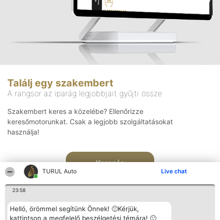
Találj egy szakembert
A rangsor az iparág legjobbjait gyűjti össze
Szakembert keres a közelébe? Ellenőrizze
keresőmotorunkat. Csak a legjobb szolgáltatásokat
használja!
Keresés
TURUL Auto
Live chat
23:58
Helló, örömmel segítünk Önnek! 🙂Kérjük,
kattintson a megfelelő beszélgetési témára! 🙂