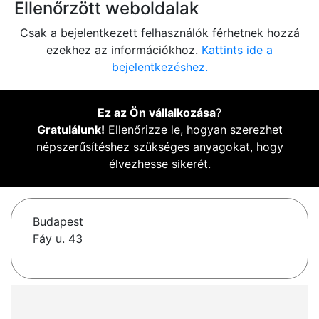
Ellenőrzött weboldalak
Csak a bejelentkezett felhasználók férhetnek hozzá
ezekhez az információkhoz.
Kattints ide a
bejelentkezéshez.
Ez az Ön vállalkozása
?
Gratulálunk!
Ellenőrizze le, hogyan szerezhet
népszerűsítéshez szükséges anyagokat, hogy
élvezhesse sikerét.
Budapest
Fáy u. 43