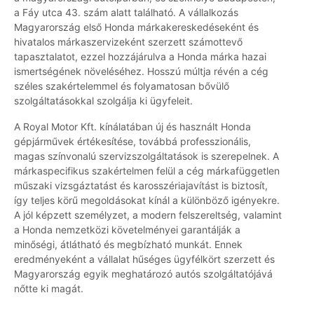
a Fáy utca 43. szám alatt található. A vállalkozás
Magyarország első Honda márkakereskedéseként és
hivatalos márkaszervizeként szerzett számottevő
tapasztalatot, ezzel hozzájárulva a Honda márka hazai
ismertségének növeléséhez. Hosszú múltja révén a cég
széles szakértelemmel és folyamatosan bővülő
szolgáltatásokkal szolgálja ki ügyfeleit.
A Royal Motor Kft. kínálatában új és használt Honda
gépjárművek értékesítése, továbbá professzionális,
magas színvonalú szervizszolgáltatások is szerepelnek. A
márkaspecifikus szakértelmen felül a cég márkafüggetlen
műszaki vizsgáztatást és karosszériajavítást is biztosít,
így teljes körű megoldásokat kínál a különböző igényekre.
A jól képzett személyzet, a modern felszereltség, valamint
a Honda nemzetközi követelményei garantálják a
minőségi, átlátható és megbízható munkát. Ennek
eredményeként a vállalat hűséges ügyfélkört szerzett és
Magyarország egyik meghatározó autós szolgáltatójává
nőtte ki magát.