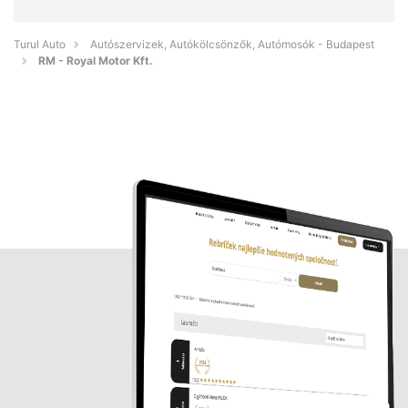
Turul Auto
Autószervizek, Autókölcsönzők, Autómosók - Budapest
RM - Royal Motor Kft.