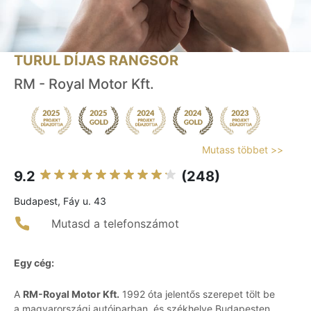
TURUL DÍJAS RANGSOR
RM - Royal Motor Kft.
Mutass többet >>
9.2
(248)
Budapest, Fáy u. 43
Mutasd a telefonszámot
Egy cég:
A
RM-Royal Motor Kft.
1992 óta jelentős szerepet tölt be
a magyarországi autóiparban, és székhelye Budapesten,