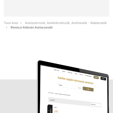
Turul Auto
Autószervizek, Autókölcsönzők, Autómosók - Abádszalók
Rimóczi Kálmán Autószerelő