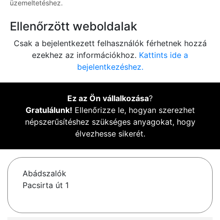
üzemeltetéshez.
Ellenőrzött weboldalak
Csak a bejelentkezett felhasználók férhetnek hozzá
ezekhez az információkhoz.
Kattints ide a
bejelentkezéshez.
Ez az Ön vállalkozása
?
Gratulálunk!
Ellenőrizze le, hogyan szerezhet
népszerűsítéshez szükséges anyagokat, hogy
élvezhesse sikerét.
Abádszalók
Pacsirta út 1