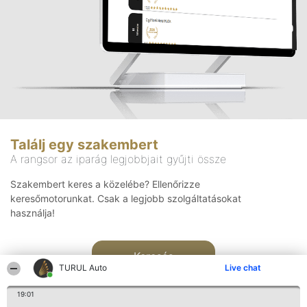
Találj egy szakembert
A rangsor az iparág legjobbjait gyűjti össze
Szakembert keres a közelébe? Ellenőrizze
keresőmotorunkat. Csak a legjobb szolgáltatásokat
használja!
Keresés
TURUL Auto
Live chat
19:01