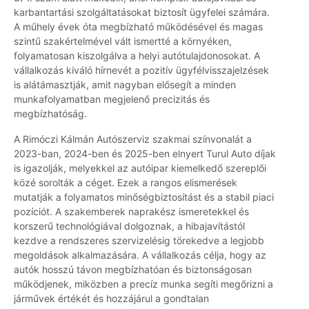
karbantartási szolgáltatásokat biztosít ügyfelei számára.
A műhely évek óta megbízható működésével és magas
szintű szakértelmével vált ismertté a környéken,
folyamatosan kiszolgálva a helyi autótulajdonosokat. A
vállalkozás kiváló hírnevét a pozitív ügyfélvisszajelzések
is alátámasztják, amit nagyban elősegít a minden
munkafolyamatban megjelenő precizitás és
megbízhatóság.
A Rimóczi Kálmán Autószerviz szakmai színvonalát a
2023-ban, 2024-ben és 2025-ben elnyert Turul Auto díjak
is igazolják, melyekkel az autóipar kiemelkedő szereplői
közé sorolták a céget. Ezek a rangos elismerések
mutatják a folyamatos minőségbiztosítást és a stabil piaci
pozíciót. A szakemberek naprakész ismeretekkel és
korszerű technológiával dolgoznak, a hibajavítástól
kezdve a rendszeres szervizelésig törekedve a legjobb
megoldások alkalmazására. A vállalkozás célja, hogy az
autók hosszú távon megbízhatóan és biztonságosan
működjenek, miközben a precíz munka segíti megőrizni a
járművek értékét és hozzájárul a gondtalan