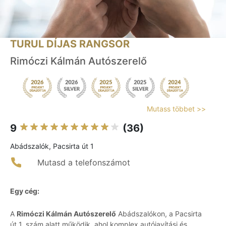
TURUL DÍJAS RANGSOR
Rimóczi Kálmán Autószerelő
Mutass többet >>
9
(36)
Abádszalók, Pacsirta út 1
Mutasd a telefonszámot
Egy cég:
A
Rimóczi Kálmán Autószerelő
Abádszalókon, a Pacsirta
út 1. szám alatt működik, ahol komplex autójavítási és