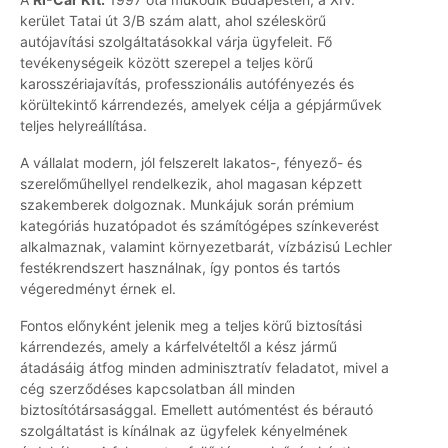
kerület Tatai út 3/B szám alatt, ahol széleskörű
autójavítási szolgáltatásokkal várja ügyfeleit. Fő
tevékenységeik között szerepel a teljes körű
karosszériajavítás, professzionális autófényezés és
körültekintő kárrendezés, amelyek célja a gépjárművek
teljes helyreállítása.
A vállalat modern, jól felszerelt lakatos-, fényező- és
szerelőműhellyel rendelkezik, ahol magasan képzett
szakemberek dolgoznak. Munkájuk során prémium
kategóriás huzatópadot és számítógépes színkeverést
alkalmaznak, valamint környezetbarát, vízbázisú Lechler
festékrendszert használnak, így pontos és tartós
végeredményt érnek el.
Fontos előnyként jelenik meg a teljes körű biztosítási
kárrendezés, amely a kárfelvételtől a kész jármű
átadásáig átfog minden adminisztratív feladatot, mivel a
cég szerződéses kapcsolatban áll minden
biztosítótársasággal. Emellett autómentést és bérautó
szolgáltatást is kínálnak az ügyfelek kényelmének