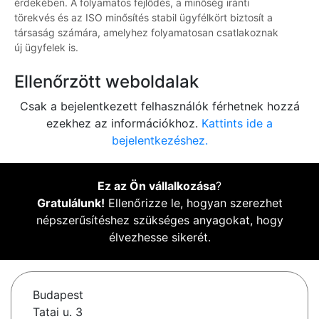
érdekében. A folyamatos fejlődés, a minőség iránti
törekvés és az ISO minősítés stabil ügyfélkört biztosít a
társaság számára, amelyhez folyamatosan csatlakoznak
új ügyfelek is.
Ellenőrzött weboldalak
Csak a bejelentkezett felhasználók férhetnek hozzá
ezekhez az információkhoz.
Kattints ide a
bejelentkezéshez.
Ez az Ön vállalkozása
?
Gratulálunk!
Ellenőrizze le, hogyan szerezhet
népszerűsítéshez szükséges anyagokat, hogy
élvezhesse sikerét.
Budapest
Tatai u. 3