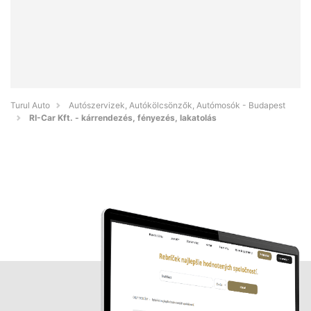
Turul Auto
Autószervizek, Autókölcsönzők, Autómosók - Budapest
RI-Car Kft. - kárrendezés, fényezés, lakatolás