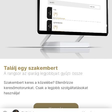
Találj egy szakembert
A rangsor az iparág legjobbjait gyűjti össze
Szakembert keres a közelébe? Ellenőrizze
keresőmotorunkat. Csak a legjobb szolgáltatásokat
használja!
Keresés