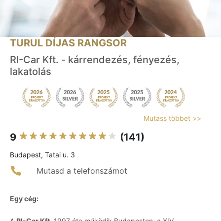
TURUL DÍJAS RANGSOR
RI-Car Kft. - kárrendezés, fényezés,
lakatolás
Mutass többet >>
9
(141)
Budapest, Tatai u. 3
Mutasd a telefonszámot
Egy cég:
A
RI-Car Kft.
1997 óta működik Budapesten, a XIV.