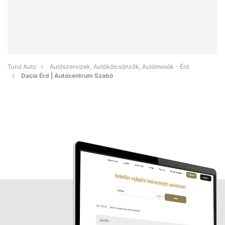
Turul Auto
Autószervizek, Autókölcsönzők, Autómosók - Érd
Dacia Érd | Autócentrum Szabó