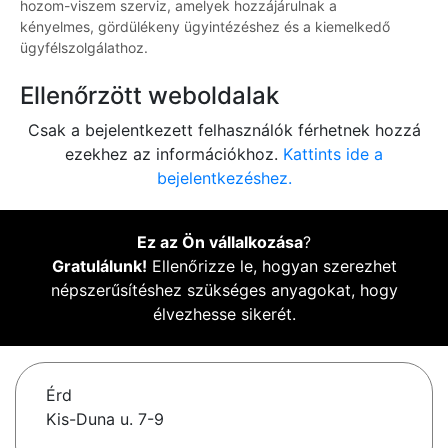
hozom-viszem szerviz, amelyek hozzájárulnak a
kényelmes, gördülékeny ügyintézéshez és a kiemelkedő
ügyfélszolgálathoz.
Ellenőrzött weboldalak
Csak a bejelentkezett felhasználók férhetnek hozzá
ezekhez az információkhoz.
Kattints ide a
bejelentkezéshez.
Ez az Ön vállalkozása
?
Gratulálunk!
Ellenőrizze le, hogyan szerezhet
népszerűsítéshez szükséges anyagokat, hogy
élvezhesse sikerét.
Érd
Kis-Duna u. 7-9