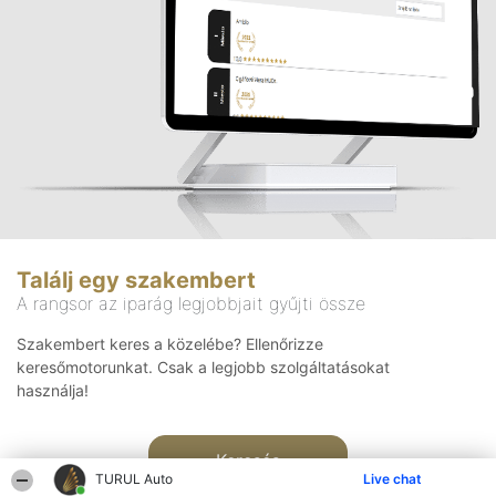
Találj egy szakembert
A rangsor az iparág legjobbjait gyűjti össze
Szakembert keres a közelébe? Ellenőrizze
keresőmotorunkat. Csak a legjobb szolgáltatásokat
használja!
Keresés
TURUL Auto
Live chat