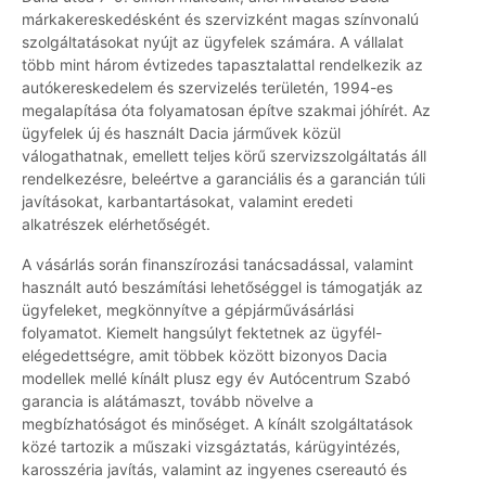
márkakereskedésként és szervizként magas színvonalú
szolgáltatásokat nyújt az ügyfelek számára. A vállalat
több mint három évtizedes tapasztalattal rendelkezik az
autókereskedelem és szervizelés területén, 1994-es
megalapítása óta folyamatosan építve szakmai jóhírét. Az
ügyfelek új és használt Dacia járművek közül
válogathatnak, emellett teljes körű szervizszolgáltatás áll
rendelkezésre, beleértve a garanciális és a garancián túli
javításokat, karbantartásokat, valamint eredeti
alkatrészek elérhetőségét.
A vásárlás során finanszírozási tanácsadással, valamint
használt autó beszámítási lehetőséggel is támogatják az
ügyfeleket, megkönnyítve a gépjárművásárlási
folyamatot. Kiemelt hangsúlyt fektetnek az ügyfél-
elégedettségre, amit többek között bizonyos Dacia
modellek mellé kínált plusz egy év Autócentrum Szabó
garancia is alátámaszt, tovább növelve a
megbízhatóságot és minőséget. A kínált szolgáltatások
közé tartozik a műszaki vizsgáztatás, kárügyintézés,
karosszéria javítás, valamint az ingyenes csereautó és