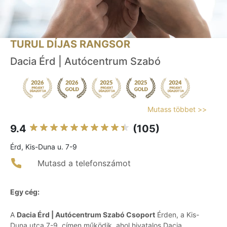
TURUL DÍJAS RANGSOR
Dacia Érd | Autócentrum Szabó
Mutass többet >>
9.4
(105)
Érd, Kis-Duna u. 7-9
Mutasd a telefonszámot
Egy cég:
A
Dacia Érd | Autócentrum Szabó Csoport
Érden, a Kis-
Duna utca 7-9. címen működik, ahol hivatalos Dacia