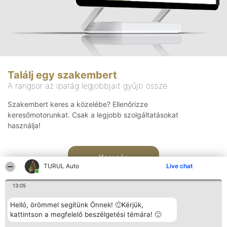
Találj egy szakembert
A rangsor az iparág legjobbjait gyűjti össze
Szakembert keres a közelébe? Ellenőrizze
keresőmotorunkat. Csak a legjobb szolgáltatásokat
használja!
Keresés
TURUL Auto
Live chat
13:05
Helló, örömmel segítünk Önnek! 🙂Kérjük,
kattintson a megfelelő beszélgetési témára! 🙂