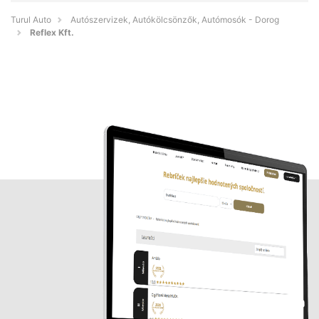
Turul Auto
Autószervizek, Autókölcsönzők, Autómosók - Dorog
Reflex Kft.