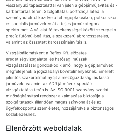
visszanyúló tapasztalattal van jelen a gépjárműjavítás és -
karbantartás terén. Szolgáltatási portfóliója lefedi a
személyautóktól kezdve a tehergépkocsikon, pótkocsikon
és speciális járműveken át a teljes járműkategória-
spektrumot. A vállalat fő tevékenységei között szerepel a
precíz futómű-beállítás, a szakszerű abroncsszerelés,
valamint az összetett karosszériajavítás is.
Vizsgálóállomásként a Reflex Kft. előzetes
eredetiségvizsgálattal és hatósági műszaki
vizsgáztatással gondoskodik arról, hogy a gépjárművek
megfeleljenek a jogszabályi követelményeknek. Emellett
jelentős szakértelmet nyújt a mezőgazdasági és lassú
járművek, valamint az ADR járművek speciális
vizsgáztatása terén is. Az ISO 9001 szabvány szerinti
minőségirányítási rendszer alkalmazása biztosítja a
szolgáltatások állandóan magas színvonalát és az
ügyfélközpontú szemléletet, hozzájárulva a biztonságos
közlekedéshez.
Ellenőrzött weboldalak