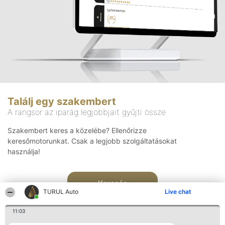
Találj egy szakembert
A rangsor az iparág legjobbjait gyűjti össze
Szakembert keres a közelébe? Ellenőrizze
keresőmotorunkat. Csak a legjobb szolgáltatásokat
használja!
Keresés
TURUL Auto
Live chat
11:03