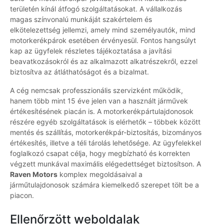
területén kínál átfogó szolgáltatásokat. A vállalkozás
magas színvonalú munkáját szakértelem és
elkötelezettség jellemzi, amely mind személyautók, mind
motorkerékpárok esetében érvényesül. Fontos hangsúlyt
kap az ügyfelek részletes tájékoztatása a javítási
beavatkozásokról és az alkalmazott alkatrészekről, ezzel
biztosítva az átláthatóságot és a bizalmat.
A cég nemcsak professzionális szervizként működik,
hanem több mint 15 éve jelen van a használt járművek
értékesítésének piacán is. A motorkerékpártulajdonosok
részére egyéb szolgáltatások is elérhetők – többek között
mentés és szállítás, motorkerékpár-biztosítás, bizományos
értékesítés, illetve a téli tárolás lehetősége. Az ügyfelekkel
foglalkozó csapat célja, hogy megbízható és korrekten
végzett munkával maximális elégedettséget biztosítson. A
Raven Motors
komplex megoldásaival a
járműtulajdonosok számára kiemelkedő szerepet tölt be a
piacon.
Ellenőrzött weboldalak