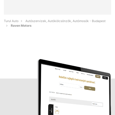
Turul Auto
Autószervizek, Autókölcsönzők, Autómosók - Budapest
Raven Motors