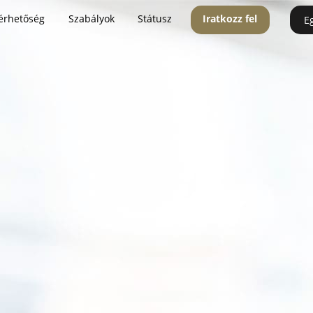
érhetőség
Szabályok
Státusz
Iratkozz fel
E