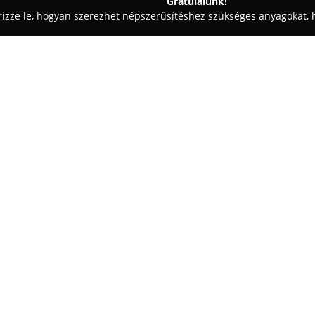
Gratulálunk!
rizze le, hogyan szerezhet népszerűsítéshez szükséges anyagokat, h
mosók - Kisvárda
Opel Ramiris
Egy cég:
Opel Ramiris
Kisvárdán, a Kölc
márkakereskedésként és márkas
szolgáltatásokat nyújt ügyfelei
gépjárművek értékesítését, val
Mutass többet >>
javítását. A vállalkozás elköte
működést biztosítson az Opel 
Az Opel Ramiris szakképzett, ta
szervizszolgáltatásokkal állnak
klímarendszerek vizsgálatát és 
fékrendszer-karbantartást, vala