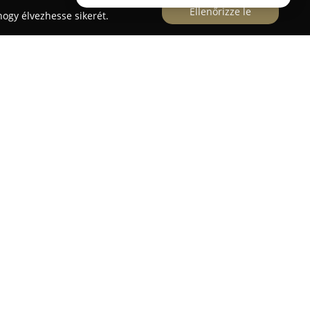
Ellenőrizze le
ogy élvezhesse sikerét.
sey út 4. címen, kiemelt színvonalú
zervizként tevékenykedik. Széles körű
 számára, beleértve új és minőségi használt Opel
amint autók professzionális karbantartását és
lezett abban, hogy hosszú élettartamot és optimális
járművek számára.
pasztalt munkatársai teljes körű
 az ügyfelek rendelkezésére, ideértve a
javítását, a futóművek beállítását, komplex
mint egyéb speciális autószerelési feladatokat.