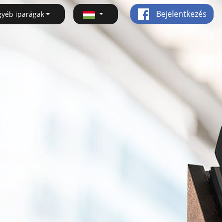
Bejelentkezés
gyéb iparágak