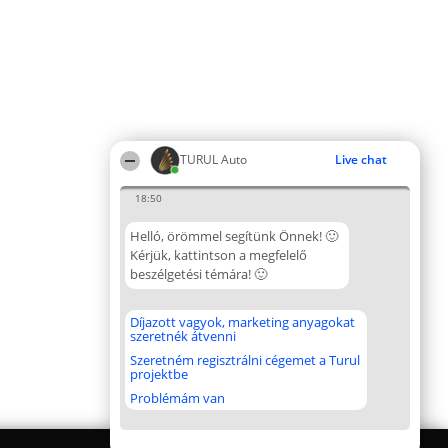
TURUL Auto
Live chat
18:50
Helló, örömmel segítünk Önnek! 🙂
Kérjük, kattintson a megfelelő
beszélgetési témára! 🙂
Díjazott vagyok, marketing anyagokat
szeretnék átvenni
Szeretném regisztrálni cégemet a Turul
projektbe
Problémám van