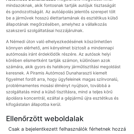
mindazoknak, akik fontosnak tartják autójuk tisztaságát
és gondozottságát. Az autóápolás jelentős szerepet tölt
be a járművek hosszú élettartamának és esztétikus külső
állapotának megőrzésében, amelyhez a vállalkozás
szakszerű szolgáltatásai hozzájárulnak.
A Némedi úton való elhelyezkedésének köszönhetően
könnyen elérhető, ami kényelmet biztosít a mindennapi
autómosás iránt érdeklődők részére. Az autósok helyi
körében elismertként tartják számon, különösen azok
számára, akik gyors és hatékony járműtisztítási megoldást
keresnek. A Piramis Autómosó Dunaharaszti kiemelt
figyelmet fordít arra, hogy ügyfeleinek magas színvonalú,
problémamentes mosási élményt nyújtson, továbbá a
szolgáltatás mind a külső tisztításra, mind a teljes körű
ápolásra koncentrál, ezáltal a gépjármű újra esztétikus és
kifogástalan állapotba kerül.
Ellenőrzött weboldalak
Csak a bejelentkezett felhasználók férhetnek hozzá