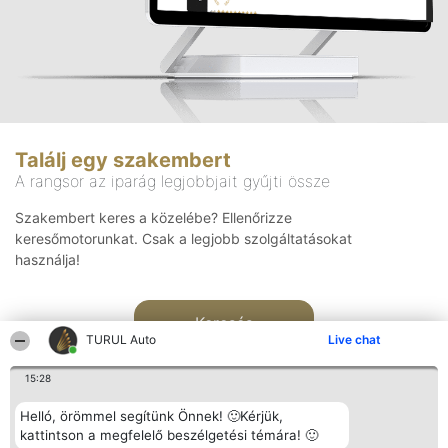
Találj egy szakembert
A rangsor az iparág legjobbjait gyűjti össze
Szakembert keres a közelébe? Ellenőrizze
keresőmotorunkat. Csak a legjobb szolgáltatásokat
használja!
Keresés
TURUL Auto
Live chat
15:28
Helló, örömmel segítünk Önnek! 🙂Kérjük,
kattintson a megfelelő beszélgetési témára! 🙂