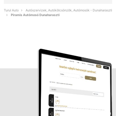
Turul Auto
Autószervizek, Autókölcsönzők, Autómosók - Dunaharaszti
Piramis Autómosó Dunaharaszti