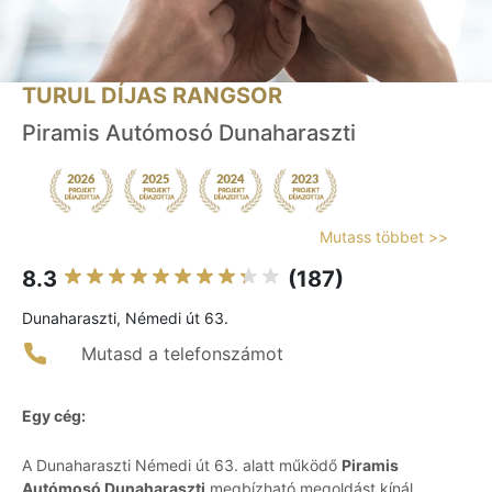
TURUL DÍJAS RANGSOR
Piramis Autómosó Dunaharaszti
Mutass többet >>
8.3
(187)
Dunaharaszti, Némedi út 63.
Mutasd a telefonszámot
Egy cég:
A Dunaharaszti Némedi út 63. alatt működő
Piramis
Autómosó Dunaharaszti
megbízható megoldást kínál