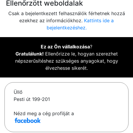
Ellenőrzött weboldalak
Csak a bejelentkezett felhasználók férhetnek hozzá
ezekhez az információkhoz.
Kattints ide a
bejelentkezéshez.
Ez az Ön vállalkozása
?
Gratulálunk!
Ellenőrizze le, hogyan szerezhet
népszerűsítéshez szükséges anyagokat, hogy
élvezhesse sikerét.
Üllő
Pesti út 199-201
Nézd meg a cég profilját a