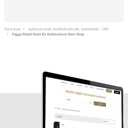
Turul Auto
Autószervizek, Autókölcsönzők, Autómosók - Üllő
Piggy Mobil Gumi És Autószerviz Non-Stop