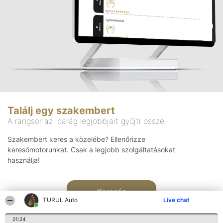
Találj egy szakembert
A rangsor az iparág legjobbjait gyűjti össze
Szakembert keres a közelébe? Ellenőrizze
keresőmotorunkat. Csak a legjobb szolgáltatásokat
használja!
Keresés
TURUL Auto
Live chat
21:24