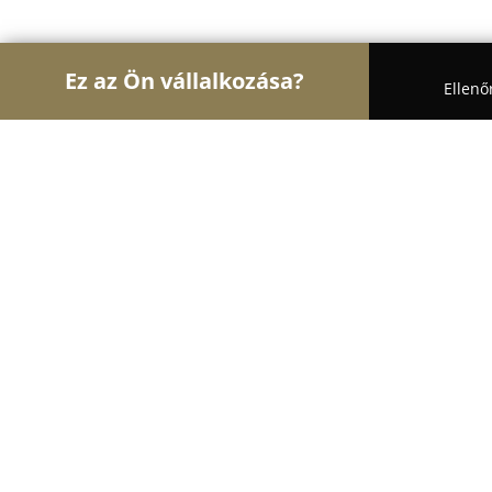
Ez az Ön vállalkozása?
Ellenő
Turul Auto
Autószervizek, Autókölcsönzők, Aut
Paulusgumi Kft.
9.2
(294)
Budapest, Illatos út 23a