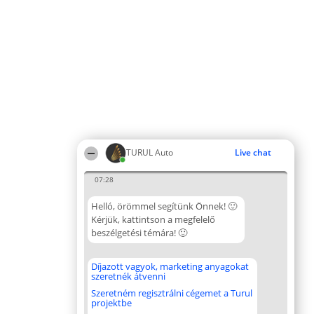
TURUL Auto
Live chat
07:28
Helló, örömmel segítünk Önnek! 🙂
Kérjük, kattintson a megfelelő
beszélgetési témára! 🙂
Díjazott vagyok, marketing anyagokat
szeretnék átvenni
Szeretném regisztrálni cégemet a Turul
projektbe