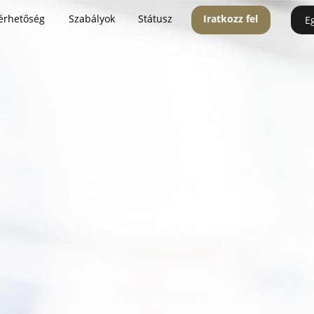
érhetőség
Szabályok
Státusz
Iratkozz fel
E