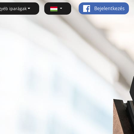
Bejelentkezés
gyéb iparágak