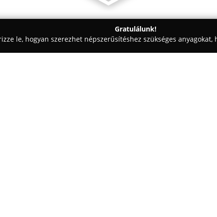
Gratulálunk!
rizze le, hogyan szerezhet népszerűsítéshez szükséges anyagokat, h
ómosók - Budapest
Paulusgumi Kft.
Egy cég:
Paulusgumi
Budapesten, az Ill
járműveket, köztük személyautó
professzionális gumiszerelésre
munkákra. A vállalkozás emellet
Mutass többet >>
rendelkezik.
A szolgáltatások minőségét a m
munkatársak biztosítják, akik