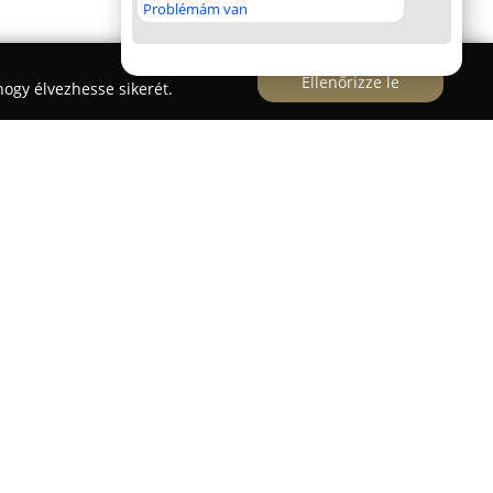
Problémám van
Ellenőrizze le
ogy élvezhesse sikerét.
atos út 23a szám alatt működik, ahol különféle
kat, kisteherautókat és terepjárókat fogadnak
 és centrírozásra, továbbá gumijavítási
t széles gumiabroncs- és felniválasztékkal is
odern géppark, korszerű eszközök és jól képzett
 mindig pontos és megbízható munkát végeznek. A