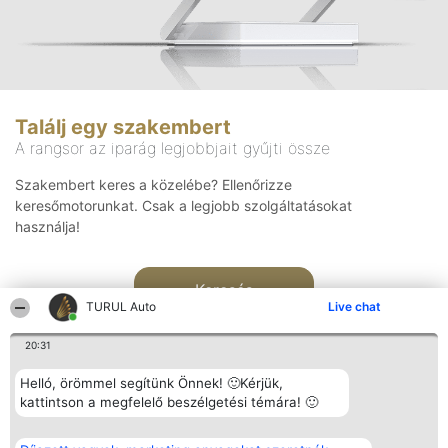
Találj egy szakembert
A rangsor az iparág legjobbjait gyűjti össze
Szakembert keres a közelébe? Ellenőrizze
keresőmotorunkat. Csak a legjobb szolgáltatásokat
használja!
Keresés
TURUL Auto
Live chat
20:31
Helló, örömmel segítünk Önnek! 🙂Kérjük,
kattintson a megfelelő beszélgetési témára! 🙂
Rangsorszervező
Népszavazás
Elérhetőség