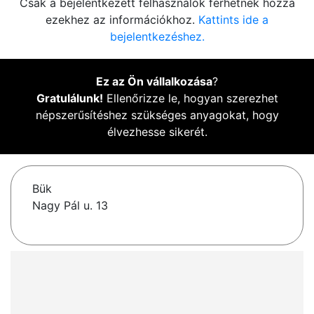
Csak a bejelentkezett felhasználók férhetnek hozzá
ezekhez az információkhoz.
Kattints ide a
bejelentkezéshez.
Ez az Ön vállalkozása
?
Gratulálunk!
Ellenőrizze le, hogyan szerezhet
népszerűsítéshez szükséges anyagokat, hogy
élvezhesse sikerét.
Bük
Nagy Pál u. 13