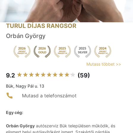
TURUL DÍJAS RANGSOR
Orbán György
Mutass többet >>
9.2
(59)
Bük, Nagy Pál u. 13
Mutasd a telefonszámot
Egy cég:
Orbán György
autószerviz Bük településen működik, és
elismert helyi autójavítóként ismert. Szakértői gárdája