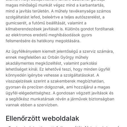
magas minőségű munkát végez mind a karbantartás,
mind a javítás területén. A műhely tevékenysége számos
szolgáltatást lefed, beleértve a teljes autószerelést, a
gumicserét, a futómű beállítását, valamint a
klímaberendezések javítását is. Különös gondot fordítanak
az elektromos eredetű meghibásodások gyors
felismerésére és hatékony megoldására.
Az ügyfélkényelem kiemelt jelentőségű a szerviz számára,
ennek megfelelően az Orbán György műhely
akadálymentes megközelítést, valamint parkolási
lehetőséget kínál. Ez lehetővé teszi, hogy minden ügyfél
könnyedén igénybe vehesse a szolgáltatásokat. A
visszajelzések szerint a szakemberek megbízhatóan,
gyorsan és precízen dolgoznak, ami hozzájárul a magas
ügyfél-elégedettséghez. A gondosan végzett javítások és
a segítőkész munkatársak révén a járművek biztonságban
vannak ebben a szervizben.
Ellenőrzött weboldalak