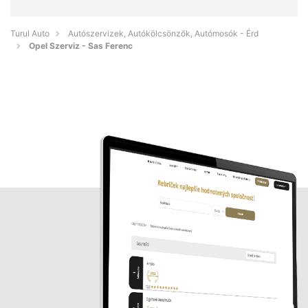
Turul Auto
Autószervizek, Autókölcsönzők, Autómosók - Érd
Opel Szerviz - Sas Ferenc