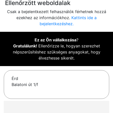
Ellenőrzött weboldalak
Csak a bejelentkezett felhasználók férhetnek hozzá
ezekhez az információkhoz.
Kattints ide a
bejelentkezéshez.
Ez az Ön vállalkozása
?
Gratulálunk!
Ellenőrizze le, hogyan szerezhet
népszerűsítéshez szükséges anyagokat, hogy
élvezhesse sikerét.
Érd
Balatoni út 1/f