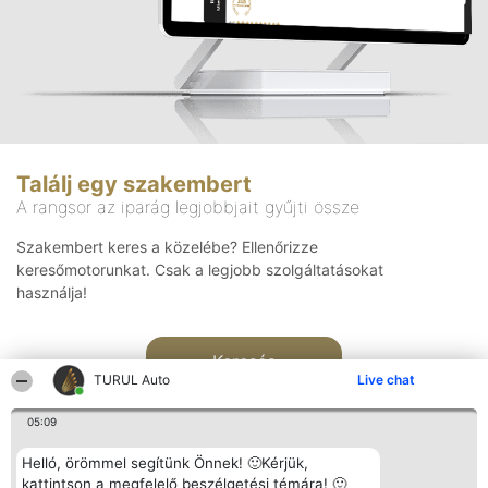
Találj egy szakembert
A rangsor az iparág legjobbjait gyűjti össze
Szakembert keres a közelébe? Ellenőrizze
keresőmotorunkat. Csak a legjobb szolgáltatásokat
használja!
Keresés
TURUL Auto
Live chat
05:09
Helló, örömmel segítünk Önnek! 🙂Kérjük,
kattintson a megfelelő beszélgetési témára! 🙂