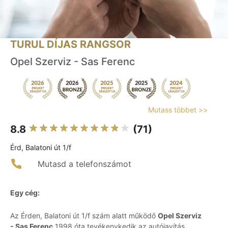
TURUL DÍJAS RANGSOR
Opel Szerviz - Sas Ferenc
Mutass többet >>
8.8
(71)
Érd, Balatoni út 1/f
Mutasd a telefonszámot
Egy cég:
Az Érden, Balatoni út 1/f szám alatt működő
Opel Szerviz
- Sas Ferenc
1998 óta tevékenykedik az autójavítás