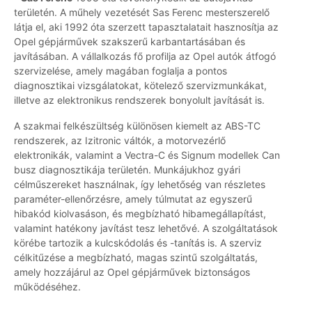
területén. A műhely vezetését Sas Ferenc mesterszerelő
látja el, aki 1992 óta szerzett tapasztalatait hasznosítja az
Opel gépjárművek szakszerű karbantartásában és
javításában. A vállalkozás fő profilja az Opel autók átfogó
szervizelése, amely magában foglalja a pontos
diagnosztikai vizsgálatokat, kötelező szervizmunkákat,
illetve az elektronikus rendszerek bonyolult javítását is.
A szakmai felkészültség különösen kiemelt az ABS-TC
rendszerek, az Izitronic váltók, a motorvezérlő
elektronikák, valamint a Vectra-C és Signum modellek Can
busz diagnosztikája területén. Munkájukhoz gyári
célműszereket használnak, így lehetőség van részletes
paraméter-ellenőrzésre, amely túlmutat az egyszerű
hibakód kiolvasáson, és megbízható hibamegállapítást,
valamint hatékony javítást tesz lehetővé. A szolgáltatások
körébe tartozik a kulcskódolás és -tanítás is. A szerviz
célkitűzése a megbízható, magas szintű szolgáltatás,
amely hozzájárul az Opel gépjárművek biztonságos
működéséhez.