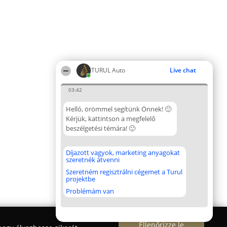
TURUL Auto
Live chat
03:42
Helló, örömmel segítünk Önnek! 🙂
Kérjük, kattintson a megfelelő
beszélgetési témára! 🙂
Díjazott vagyok, marketing anyagokat
szeretnék átvenni
Szeretném regisztrálni cégemet a Turul
projektbe
Problémám van
Ellenőrizze le