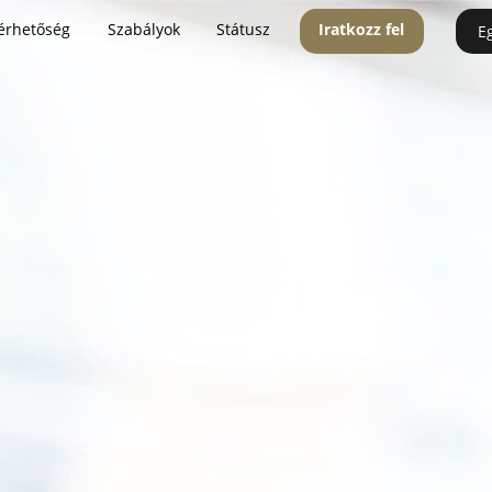
érhetőség
Szabályok
Státusz
Iratkozz fel
E