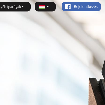
Bejelentkezés
gyéb iparágak