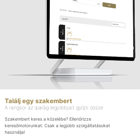
Találj egy szakembert
A rangsor az iparág legjobbjait gyűjti össze
Szakembert keres a közelébe? Ellenőrizze
keresőmotorunkat. Csak a legjobb szolgáltatásokat
használja!