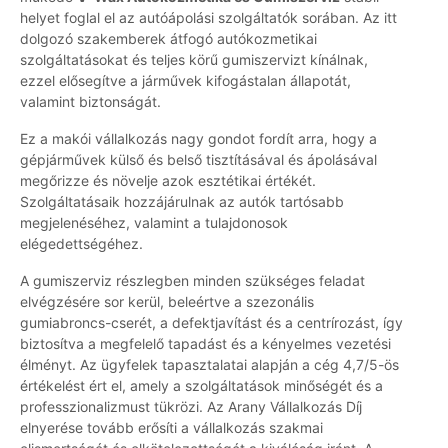
helyet foglal el az autóápolási szolgáltatók sorában. Az itt
dolgozó szakemberek átfogó autókozmetikai
szolgáltatásokat és teljes körű gumiszervizt kínálnak,
ezzel elősegítve a járművek kifogástalan állapotát,
valamint biztonságát.
Ez a makói vállalkozás nagy gondot fordít arra, hogy a
gépjárművek külső és belső tisztításával és ápolásával
megőrizze és növelje azok esztétikai értékét.
Szolgáltatásaik hozzájárulnak az autók tartósabb
megjelenéséhez, valamint a tulajdonosok
elégedettségéhez.
A gumiszerviz részlegben minden szükséges feladat
elvégzésére sor kerül, beleértve a szezonális
gumiabroncs-cserét, a defektjavítást és a centrírozást, így
biztosítva a megfelelő tapadást és a kényelmes vezetési
élményt. Az ügyfelek tapasztalatai alapján a cég 4,7/5-ös
értékelést ért el, amely a szolgáltatások minőségét és a
professzionalizmust tükrözi. Az Arany Vállalkozás Díj
elnyerése tovább erősíti a vállalkozás szakmai