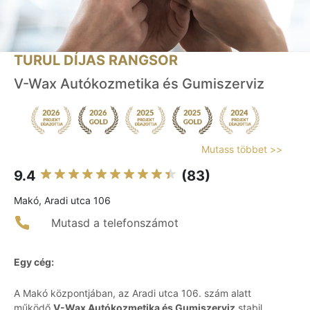
TURUL DÍJAS RANGSOR
V-Wax Autókozmetika és Gumiszerviz
Mutass többet >>
9.4
(83)
Makó, Aradi utca 106
Mutasd a telefonszámot
Egy cég:
A Makó központjában, az Aradi utca 106. szám alatt
működő
V-Wax Autókozmetika és Gumiszerviz
stabil