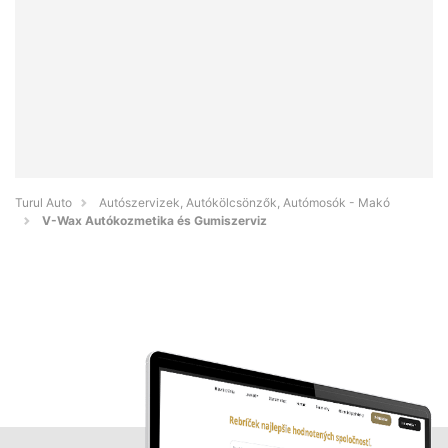
Turul Auto
Autószervizek, Autókölcsönzők, Autómosók - Makó
V-Wax Autókozmetika és Gumiszerviz