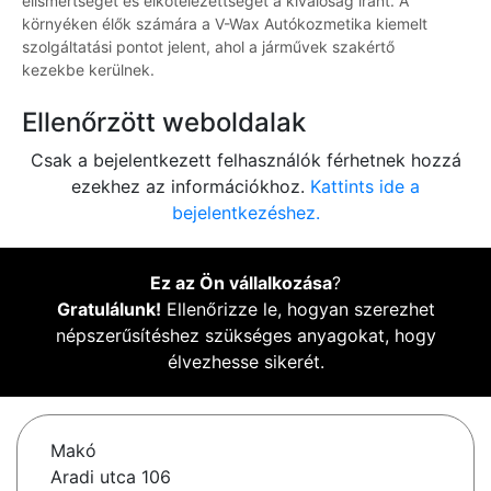
elismertségét és elkötelezettségét a kiválóság iránt. A
környéken élők számára a V-Wax Autókozmetika kiemelt
szolgáltatási pontot jelent, ahol a járművek szakértő
kezekbe kerülnek.
Ellenőrzött weboldalak
Csak a bejelentkezett felhasználók férhetnek hozzá
ezekhez az információkhoz.
Kattints ide a
bejelentkezéshez.
Ez az Ön vállalkozása
?
Gratulálunk!
Ellenőrizze le, hogyan szerezhet
népszerűsítéshez szükséges anyagokat, hogy
élvezhesse sikerét.
Makó
Aradi utca 106