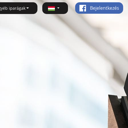
Bejelentkezés
gyéb iparágak