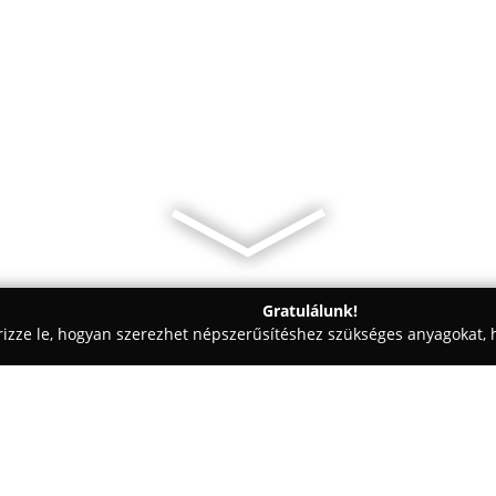
Gratulálunk!
rizze le, hogyan szerezhet népszerűsítéshez szükséges anyagokat, h
ómosók - Körmend
Shopping US