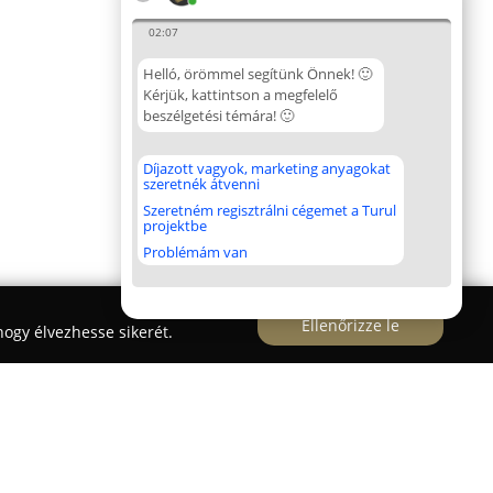
02:07
Helló, örömmel segítünk Önnek! 🙂
Kérjük, kattintson a megfelelő
beszélgetési témára! 🙂
Díjazott vagyok, marketing anyagokat
szeretnék átvenni
Szeretném regisztrálni cégemet a Turul
projektbe
Problémám van
Ellenőrizze le
ogy élvezhesse sikerét.