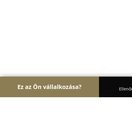
Ez az Ön vállalkozása?
Ellenő
Turul Auto
Autószervizek, Autókölcsönzők, Aut