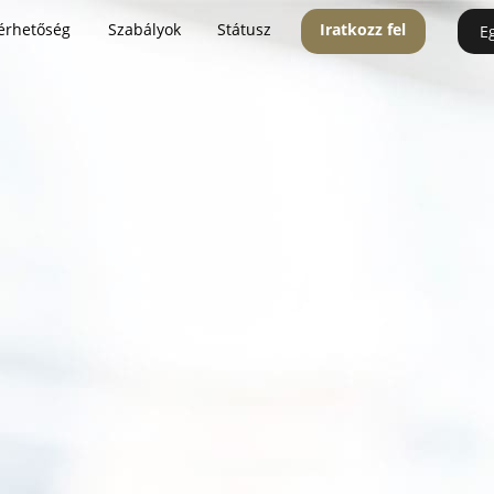
érhetőség
Szabályok
Státusz
Iratkozz fel
E