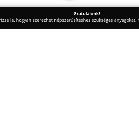
Gratulálunk!
rizze le, hogyan szerezhet népszerűsítéshez szükséges anyagokat, h
mosók - Tatabánya
Nissan Tatabánya - Császár Kft.
Egy cég:
A
Nissan Tatabánya - Császár K
rendelkezésére, ahol a megbíz
Dunántúlon több helyszínen jel
fejlesztik létesítményeiket, val
Mutass többet >>
továbbképzését, ezzel biztosítv
A tatabányai telephely teljes k
kezdve egészen a szervizelésig,
ügyfélközpontúságra és a csalá