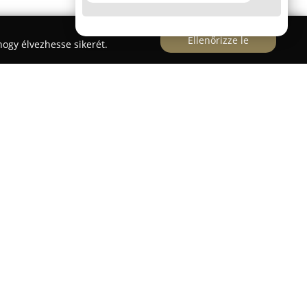
Ellenőrizze le
ogy élvezhesse sikerét.
ft.
több évtizedes tapasztalattal áll az ügyfelek
hatóság és a minőség kiemelt szerepet kap. A
en lévő vállalatcsoportként folyamatosan
amint folytatják dolgozóik rendszeres
a a magas szintű szolgáltatásokat.
örű autós megoldásokat kínál az értékesítéstől
 különös figyelmet fordítva az
dias légkör megteremtésére. A szolgáltatások