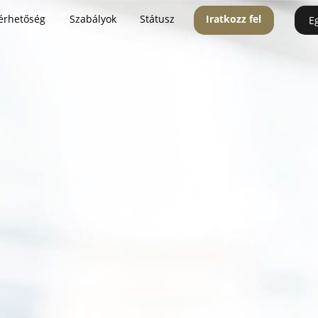
érhetőség
Szabályok
Státusz
Iratkozz fel
E