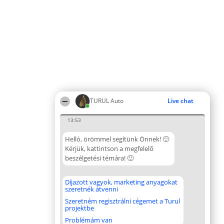
TURUL Auto
Live chat
13:53
Helló, örömmel segítünk Önnek! 🙂
Kérjük, kattintson a megfelelő
beszélgetési témára! 🙂
Díjazott vagyok, marketing anyagokat
szeretnék átvenni
Szeretném regisztrálni cégemet a Turul
projektbe
Problémám van