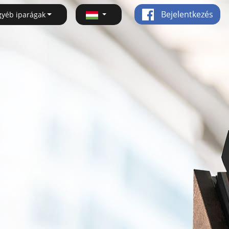
Bejelentkezés
gyéb iparágak