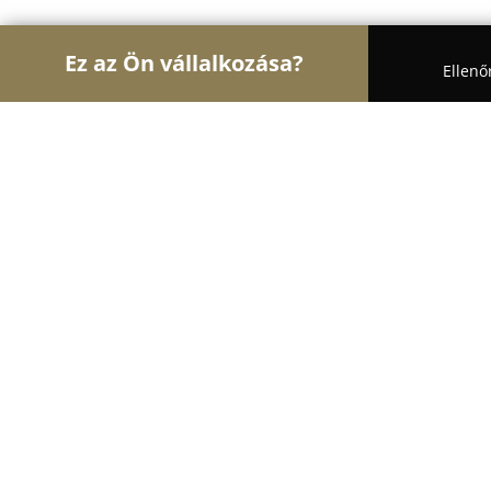
Ez az Ön vállalkozása?
Ellenő
Turul Auto
Autószervizek, Autókölcsönzők, Autó
Nissan Tatabánya - Császár Kft.
9.6
(112)
Tatabánya, Bárdos László utca 1
Mutasd a telefonszámot