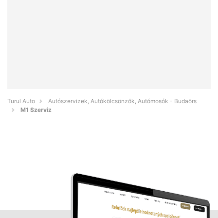
Turul Auto
Autószervizek, Autókölcsönzők, Autómosók - Budaörs
M1 Szerviz