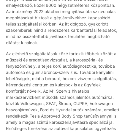
elhelyezkedő, közel 6000 négyzetméteres központban.
Az intézmény 2022 októberi megnyitása óta színvonalas
megoldásokat biztosít a gépjárművekhez kapcsolódó
teljes szolgáltatási körben. Az itt dolgozó, gyakorlott
szakemberek mind a rendszeres karbantartási feladatok,
mind az összetettebb javítások területén megbízható
ellátást kínálnak.
Az elérhető szolgáltatások közé tartozik többek között a
műszaki és eredetiségvizsgálat, a karosszéria- és
fényezőműhely, a teljes körű autódiagnosztika, továbbá
autómosó és gumiabroncs-szerviz is. További kényelmi
lehetőségek, mint a bérautó, hozom-viszem szolgáltatás,
kárrendezési centrum és kulcsbox is az ügyfelek
komfortját növelik. Az M1 Szerviz hivatalos
márkaszervizként működik számos jelentős autómárka,
köztük Volkswagen, SEAT, Škoda, CUPRA, Volkswagen
haszonjárművek, Ford és Hyundai autók számára, emellett
rendelkezik Tesla Approved Body Shop tanúsítvánnyal is,
amely a magas szintű karosszériajavításra specializálja.
Elsődleges törekvése az autóval kapcsolatos ügyintézés