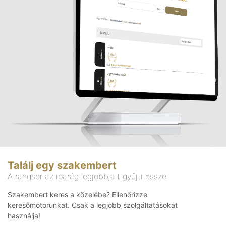
Találj egy szakembert
A rangsor az iparág legjobbjait gyűjti össze
Szakembert keres a közelébe? Ellenőrizze
keresőmotorunkat. Csak a legjobb szolgáltatásokat
használja!