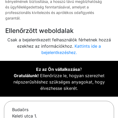
kényelmének biztosítása, a hosszú távú megbízhatóság
és ügyfélelégedettség fenntartásával, amelyet a
professzionális kivitelezés és aprólékos odafigyelés
garantál.
Ellenőrzött weboldalak
Csak a bejelentkezett felhasználók férhetnek hozzá
ezekhez az információkhoz.
Kattints ide a
bejelentkezéshez.
Ez az Ön vállalkozása
?
Gratulálunk!
Ellenőrizze le, hogyan szerezhet
népszerűsítéshez szükséges anyagokat, hogy
élvezhesse sikerét.
Budaörs
Keleti utca 1.