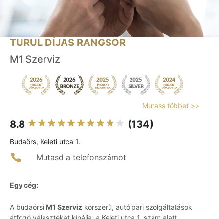
TURUL DÍJAS RANGSOR
M1 Szerviz
Mutass többet >>
8.8
(134)
Budaörs, Keleti utca 1.
Mutasd a telefonszámot
Egy cég:
A budaörsi
M1 Szerviz
korszerű, autóipari szolgáltatások
átfogó választékát kínálja, a Keleti utca 1. szám alatt