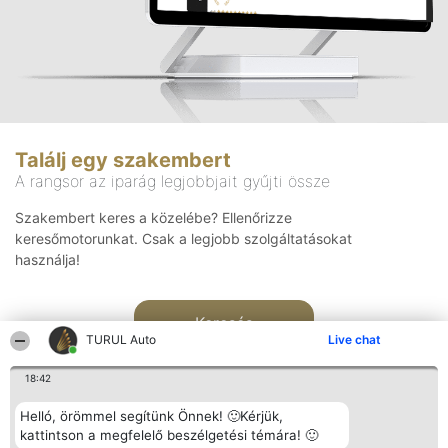
Találj egy szakembert
A rangsor az iparág legjobbjait gyűjti össze
Szakembert keres a közelébe? Ellenőrizze
keresőmotorunkat. Csak a legjobb szolgáltatásokat
használja!
Keresés
TURUL Auto
Live chat
18:42
Helló, örömmel segítünk Önnek! 🙂Kérjük,
kattintson a megfelelő beszélgetési témára! 🙂