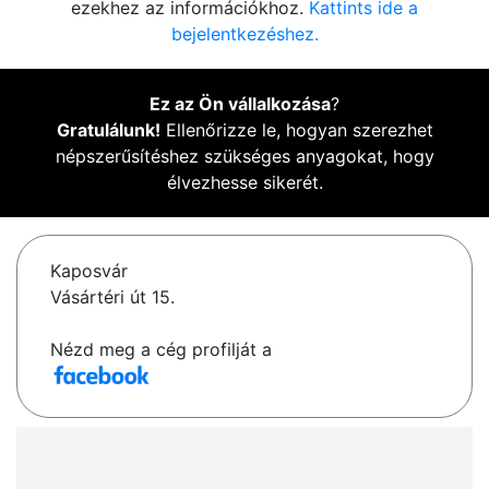
ezekhez az információkhoz.
Kattints ide a
bejelentkezéshez.
Ez az Ön vállalkozása
?
Gratulálunk!
Ellenőrizze le, hogyan szerezhet
népszerűsítéshez szükséges anyagokat, hogy
élvezhesse sikerét.
Kaposvár
Vásártéri út 15.
Nézd meg a cég profilját a