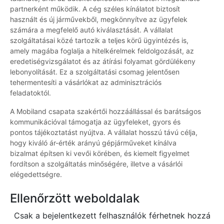
partnerként működik. A cég széles kínálatot biztosít
használt és új járművekből, megkönnyítve az ügyfelek
számára a megfelelő autó kiválasztását. A vállalat
szolgáltatásai közé tartozik a teljes körű ügyintézés is,
amely magába foglalja a hitelkérelmek feldolgozását, az
eredetiségvizsgálatot és az átírási folyamat gördülékeny
lebonyolítását. Ez a szolgáltatási csomag jelentősen
tehermentesíti a vásárlókat az adminisztrációs
feladatoktól.
A Mobiland csapata szakértői hozzáállással és barátságos
kommunikációval támogatja az ügyfeleket, gyors és
pontos tájékoztatást nyújtva. A vállalat hosszú távú célja,
hogy kiváló ár-érték arányú gépjárműveket kínálva
bizalmat építsen ki vevői körében, és kiemelt figyelmet
fordítson a szolgáltatás minőségére, illetve a vásárlói
elégedettségre.
Ellenőrzött weboldalak
Csak a bejelentkezett felhasználók férhetnek hozzá