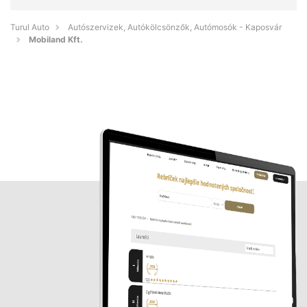
Turul Auto
Autószervizek, Autókölcsönzők, Autómosók - Kaposvár
Mobiland Kft.