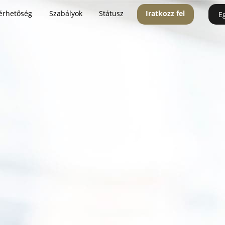
érhetőség
Szabályok
Státusz
Iratkozz fel
E