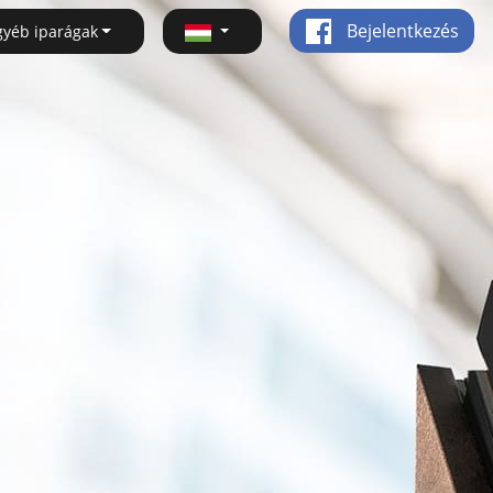
Bejelentkezés
gyéb iparágak