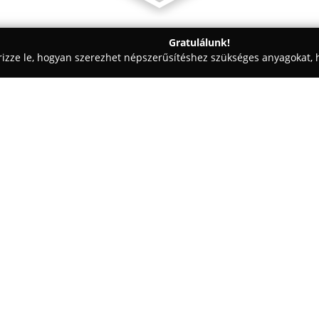
Gratulálunk!
rizze le, hogyan szerezhet népszerűsítéshez szükséges anyagokat, h
ómosók - Budapest
MI-ITravel
Egy cég:
Az
MI-ITravel
Kft. Budapesten, 
óta megbízható résztvevője a ma
autóbuszbérlés, valamint egyéb 
nyújtása. A társaság célja, h
Mutass többet >>
biztonságos utazási lehetőséget
szervezik útjaikat.
A vállalkozás kínálata rendkívü