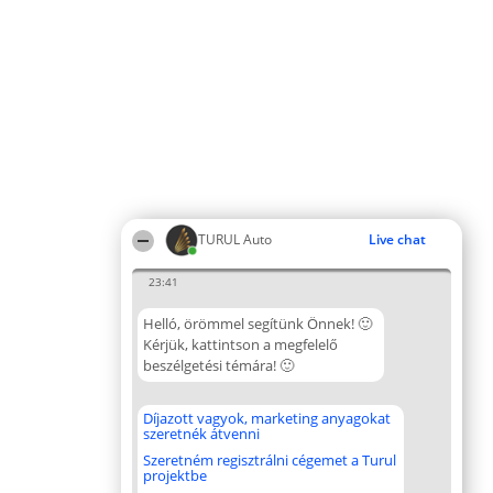
TURUL Auto
Live chat
23:41
Helló, örömmel segítünk Önnek! 🙂
Kérjük, kattintson a megfelelő
beszélgetési témára! 🙂
Díjazott vagyok, marketing anyagokat
szeretnék átvenni
Szeretném regisztrálni cégemet a Turul
projektbe