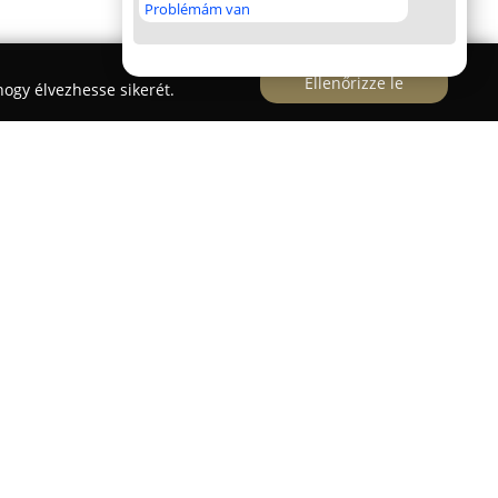
Problémám van
Ellenőrizze le
ogy élvezhesse sikerét.
a Kelenföldi utca 2. alatt működik, és hosszú idő
gyar személyszállítási ágazatnak. Fő profilja az
szárazföldi személyszállítási szolgáltatások
ogy utasainak minden alkalommal kényelmes és
 biztosítson, akár belföldre, akár külföldre
l változatos: autóbuszbérletre van lehetőség