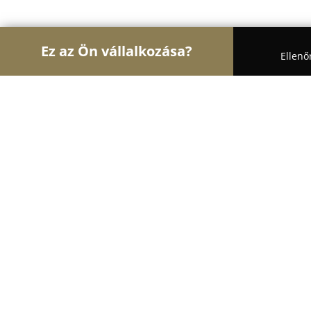
Ez az Ön vállalkozása?
Ellenő
Turul Auto
Autószervizek, Autókölcsönzők, Aut
MI-ITravel
8.5
(21)
Budapest, Kelenföldi u. 2.