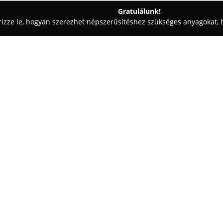
Gratulálunk!
rizze le, hogyan szerezhet népszerűsítéshez szükséges anyagokat, h
mosók - Érd
Mercedes utólagos extrák, szerviz, CarPlay aktivál
arPlay aktiválás,
Egy cég:
Mercedes utólagos extrák
szer
járművek utólagos felszerelései
kínálatukba tartozik többek köz
ambient világítás telepítése, 
tapasztalata kiterjed a Widesc
Mutass többet >>
kipufogórendszerek hangolására
telepítésére és engedélyezésére
szintjét.
Emellett navigációs rendszere