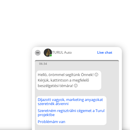
TURUL Auto
Live chat
06:34
Helló, örömmel segítünk Önnek! 🙂
Kérjük, kattintson a megfelelő
beszélgetési témára! 🙂
Díjazott vagyok, marketing anyagokat
szeretnék átvenni
Szeretném regisztrálni cégemet a Turul
projektbe
Problémám van