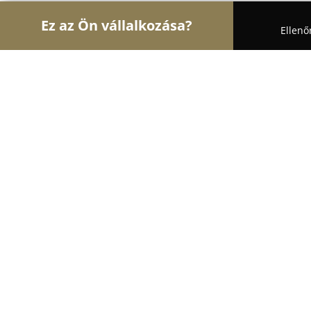
Ez az Ön vállalkozása?
Ellenő
Turul Auto
Autószervizek, Autókölcsönzők, Autó
Mercedes utólagos extrák, szerviz, C
Ambient világítás beépítés
9.4
(80)
Érd, Ürmös u. 36