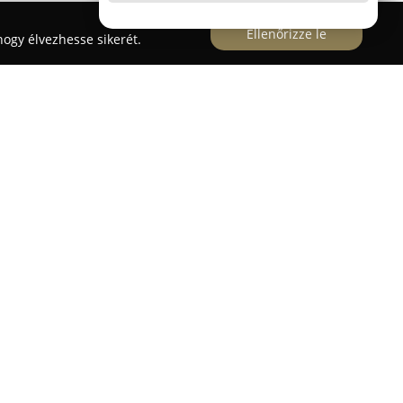
Ellenőrizze le
ogy élvezhesse sikerét.
ás, Ambient világítás beépítés
viz Érden szakosodott a Mercedes-Benz
re és testreszabására. A szolgáltatási
ött a CarPlay aktiválása és beszerelése, az egyedi
valamint AMG menük aktiválása. A vállalkozás
reen Cockpit rendszer beépítésére,
, illetve vezetői asszisztens rendszerek
, amellyel növeli az autók kényelmi és biztonsági
k, például a COMAND Online és az Audio20