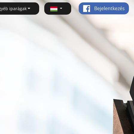
Bejelentkezés
gyéb iparágak