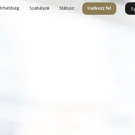
érhetőség
Szabályok
Státusz
Iratkozz fel
E