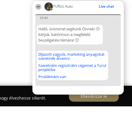
TURUL Auto
Live chat
23:40
Helló, örömmel segítünk Önnek! 🙂
Kérjük, kattintson a megfelelő
beszélgetési témára! 🙂
Díjazott vagyok, marketing anyagokat
szeretnék átvenni
Szeretném regisztrálni cégemet a Turul
projektbe
Problémám van
Ellenőrizze le
ogy élvezhesse sikerét.