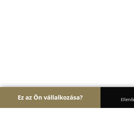
Ez az Ön vállalkozása?
Ellenő
Turul Auto
Autószervizek, Autókölcsönzők, Aut