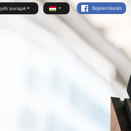
Bejelentkezés
gyéb iparágak