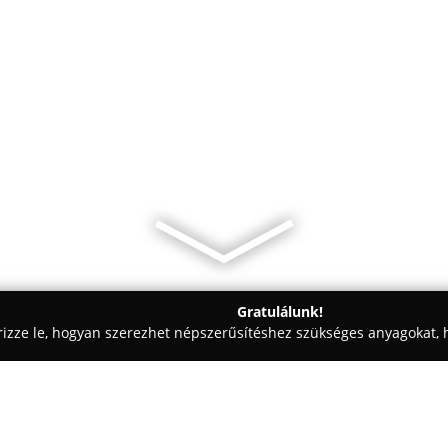
Gratulálunk!
rizze le, hogyan szerezhet népszerűsítéshez szükséges anyagokat, h
ómosók - Budapest
Buda Carwash