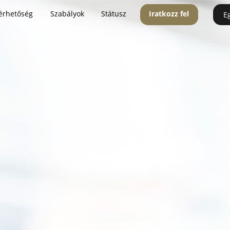
érhetőség
Szabályok
Státusz
Iratkozz fel
E