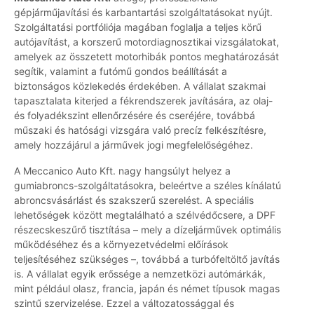
gépjárműjavítási és karbantartási szolgáltatásokat nyújt.
Szolgáltatási portfóliója magában foglalja a teljes körű
autójavítást, a korszerű motordiagnosztikai vizsgálatokat,
amelyek az összetett motorhibák pontos meghatározását
segítik, valamint a futómű gondos beállítását a
biztonságos közlekedés érdekében. A vállalat szakmai
tapasztalata kiterjed a fékrendszerek javítására, az olaj-
és folyadékszint ellenőrzésére és cseréjére, továbbá
műszaki és hatósági vizsgára való precíz felkészítésre,
amely hozzájárul a járművek jogi megfelelőségéhez.
A Meccanico Auto Kft. nagy hangsúlyt helyez a
gumiabroncs-szolgáltatásokra, beleértve a széles kínálatú
abroncsvásárlást és szakszerű szerelést. A speciális
lehetőségek között megtalálható a szélvédőcsere, a DPF
részecskeszűrő tisztítása – mely a dízeljárművek optimális
működéséhez és a környezetvédelmi előírások
teljesítéséhez szükséges –, továbbá a turbófeltöltő javítás
is. A vállalat egyik erőssége a nemzetközi autómárkák,
mint például olasz, francia, japán és német típusok magas
szintű szervizelése. Ezzel a változatossággal és