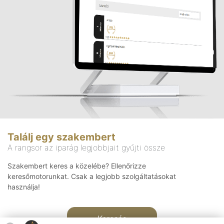
Találj egy szakembert
A rangsor az iparág legjobbjait gyűjti össze
Szakembert keres a közelébe? Ellenőrizze
keresőmotorunkat. Csak a legjobb szolgáltatásokat
használja!
Keresés