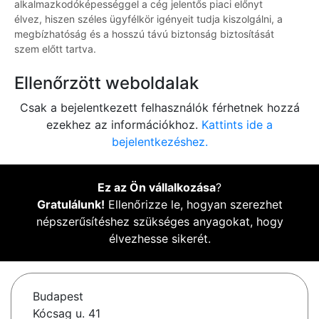
alkalmazkodóképességgel a cég jelentős piaci előnyt
élvez, hiszen széles ügyfélkör igényeit tudja kiszolgálni, a
megbízhatóság és a hosszú távú biztonság biztosítását
szem előtt tartva.
Ellenőrzött weboldalak
Csak a bejelentkezett felhasználók férhetnek hozzá
ezekhez az információkhoz.
Kattints ide a
bejelentkezéshez.
Ez az Ön vállalkozása
?
Gratulálunk!
Ellenőrizze le, hogyan szerezhet
népszerűsítéshez szükséges anyagokat, hogy
élvezhesse sikerét.
Budapest
Kócsag u. 41