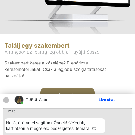
Találj egy szakembert
A rangsor az iparág legjobbjait gyűjti össze
Szakembert keres a közelébe? Ellenőrizze
keresőmotorunkat. Csak a legjobb szolgáltatásokat
használja!
Keresés
TURUL Auto
Live chat
12:28
Helló, örömmel segítünk Önnek! 🙂Kérjük,
kattintson a megfelelő beszélgetési témára! 🙂