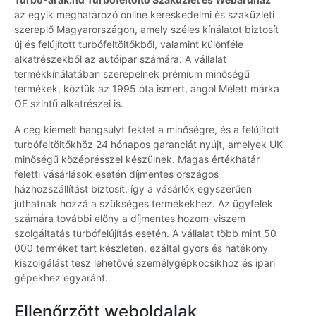
az egyik meghatározó online kereskedelmi és szaküzleti
szereplő Magyarországon, amely széles kínálatot biztosít
új és felújított turbófeltöltőkből, valamint különféle
alkatrészekből az autóipar számára. A vállalat
termékkínálatában szerepelnek prémium minőségű
termékek, köztük az 1995 óta ismert, angol Melett márka
OE szintű alkatrészei is.
A cég kiemelt hangsúlyt fektet a minőségre, és a felújított
turbófeltöltőkhöz 24 hónapos garanciát nyújt, amelyek UK
minőségű középrésszel készülnek. Magas értékhatár
feletti vásárlások esetén díjmentes országos
házhozszállítást biztosít, így a vásárlók egyszerűen
juthatnak hozzá a szükséges termékekhez. Az ügyfelek
számára további előny a díjmentes hozom-viszem
szolgáltatás turbófelújítás esetén. A vállalat több mint 50
000 terméket tart készleten, ezáltal gyors és hatékony
kiszolgálást tesz lehetővé személygépkocsikhoz és ipari
gépekhez egyaránt.
Ellenőrzött weboldalak