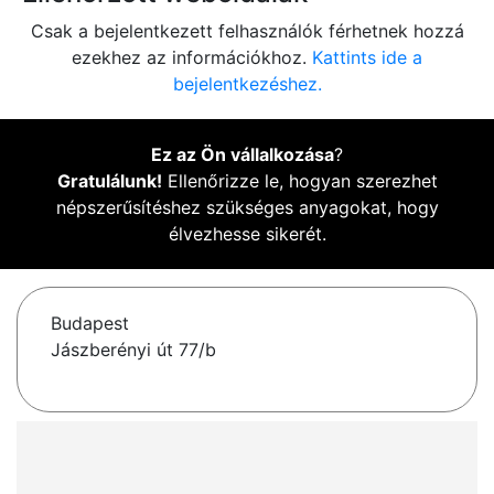
Csak a bejelentkezett felhasználók férhetnek hozzá
ezekhez az információkhoz.
Kattints ide a
bejelentkezéshez.
Ez az Ön vállalkozása
?
Gratulálunk!
Ellenőrizze le, hogyan szerezhet
népszerűsítéshez szükséges anyagokat, hogy
élvezhesse sikerét.
Budapest
Jászberényi út 77/b