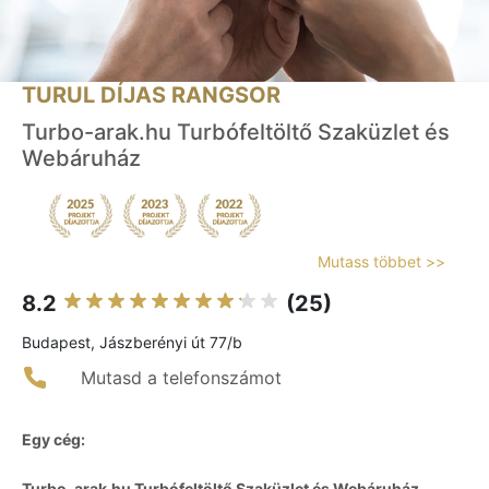
TURUL DÍJAS RANGSOR
Turbo-arak.hu Turbófeltöltő Szaküzlet és
Webáruház
Mutass többet >>
8.2
(25)
Budapest, Jászberényi út 77/b
Mutasd a telefonszámot
Egy cég:
Turbo-arak.hu Turbófeltöltő Szaküzlet és Webáruház