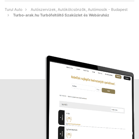
Turul Auto
Autószervizek, Autókölcsönzők, Autómosók - Budapest
Turbo-arak.hu Turbófeltöltő Szaküzlet és Webáruház