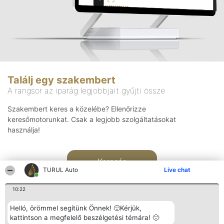
Találj egy szakembert
A rangsor az iparág legjobbjait gyűjti össze
Szakembert keres a közelébe? Ellenőrizze
keresőmotorunkat. Csak a legjobb szolgáltatásokat
használja!
Keresés
TURUL Auto
Live chat
10:22
Helló, örömmel segítünk Önnek! 🙂Kérjük,
kattintson a megfelelő beszélgetési témára! 🙂