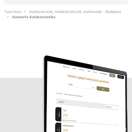
Turul Auto
Autószervizek, Autókölcsönzők, Autómosók - Budapest
Kondorfa Autókozmetika