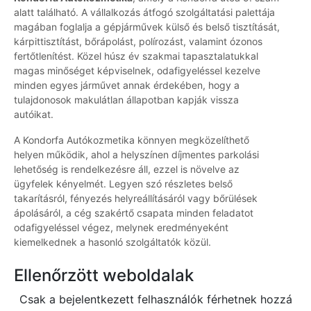
alatt található. A vállalkozás átfogó szolgáltatási palettája
magában foglalja a gépjárművek külső és belső tisztítását,
kárpittisztítást, bőrápolást, polírozást, valamint ózonos
fertőtlenítést. Közel húsz év szakmai tapasztalatukkal
magas minőséget képviselnek, odafigyeléssel kezelve
minden egyes járművet annak érdekében, hogy a
tulajdonosok makulátlan állapotban kapják vissza
autóikat.
A Kondorfa Autókozmetika könnyen megközelíthető
helyen működik, ahol a helyszínen díjmentes parkolási
lehetőség is rendelkezésre áll, ezzel is növelve az
ügyfelek kényelmét. Legyen szó részletes belső
takarításról, fényezés helyreállításáról vagy bőrülések
ápolásáról, a cég szakértő csapata minden feladatot
odafigyeléssel végez, melynek eredményeként
kiemelkednek a hasonló szolgáltatók közül.
Ellenőrzött weboldalak
Csak a bejelentkezett felhasználók férhetnek hozzá