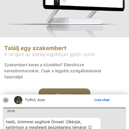
Találj egy szakembert
A rangsor az iparág legjobbjait gyűjti össze
Szakembert keres a közelébe? Ellenőrizze
keresőmotorunkat. Csak a legjobb szolgáltatásokat
használja!
Keresés
TURUL Auto
Live chat
20:02
Helló, örömmel segítünk Önnek! 🙂Kérjük,
kattintson a megfelelő beszélgetési témára! 🙂