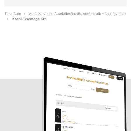
Turul Auto
Autószervizek, Autókölcsönzők, Autómosók - Nyíregyháza
Kocsi-Csemege Kft.