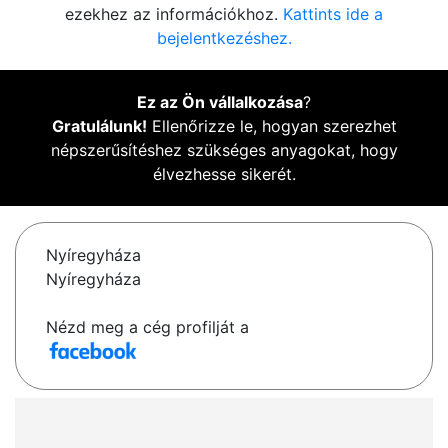
ezekhez az információkhoz.
Kattints ide a
bejelentkezéshez.
Ez az Ön vállalkozása
?
Gratulálunk!
Ellenőrizze le, hogyan szerezhet
népszerűsítéshez szükséges anyagokat, hogy
élvezhesse sikerét.
Nyíregyháza
Nyíregyháza
Nézd meg a cég profilját a