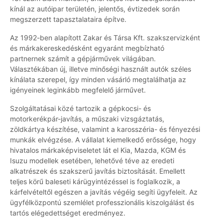
kínál az autóipar területén, jelentős, évtizedek során
megszerzett tapasztalataira építve.
Az 1992-ben alapított Zakar és Társa Kft. szakszervizként
és márkakereskedésként egyaránt megbízható
partnernek számít a gépjárművek világában.
Választékában új, illetve minőségi használt autók széles
kínálata szerepel, így minden vásárló megtalálhatja az
igényeinek leginkább megfelelő járművet.
Szolgáltatásai közé tartozik a gépkocsi- és
motorkerékpár-javítás, a műszaki vizsgáztatás,
zöldkártya készítése, valamint a karosszéria- és fényezési
munkák elvégzése. A vállalat kiemelkedő erőssége, hogy
hivatalos márkaképviseletet lát el Kia, Mazda, KGM és
Isuzu modellek esetében, lehetővé téve az eredeti
alkatrészek és szakszerű javítás biztosítását. Emellett
teljes körű baleseti kárügyintézéssel is foglalkozik, a
kárfelvételtől egészen a javítás végéig segíti ügyfeleit. Az
ügyfélközpontú szemlélet professzionális kiszolgálást és
tartós elégedettséget eredményez.