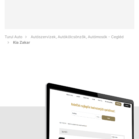
Turul Auto
Autószervizek, Autókölcsönzők, Autómosók - Cegléd
Kia Zakar