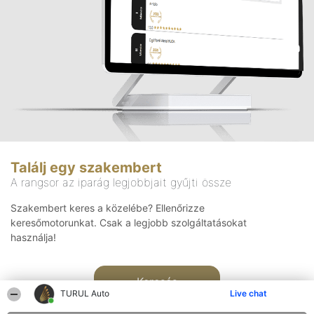
Találj egy szakembert
A rangsor az iparág legjobbjait gyűjti össze
Szakembert keres a közelébe? Ellenőrizze
keresőmotorunkat. Csak a legjobb szolgáltatásokat
használja!
Keresés
TURUL Auto
Live chat