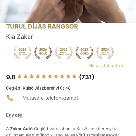
TURUL DÍJAS RANGSOR
Kia Zakar
Mutass többet >>
9.8
(731)
Cegléd, Külső Jászberényi út 48
Mutasd a telefonszámot
Egy cég:
A
Zakar Autó
Cegléd városában, a Külső Jászberényi út
48. szám alatt működik, ahol teljes körű szolgáltatásokat