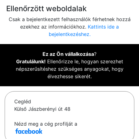
Ellenőrzött weboldalak
Csak a bejelentkezett felhasználók férhetnek hozzá
ezekhez az információkhoz.
Kattints ide a
bejelentkezéshez.
Ez az Ön vállalkozása
?
Gratulálunk!
Ellenőrizze le, hogyan szerezhet
népszerűsítéshez szükséges anyagokat, hogy
élvezhesse sikerét.
Cegléd
Külső Jászberényi út 48
Nézd meg a cég profilját a