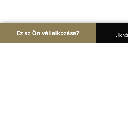
Ez az Ön vállalkozása?
Ellenő
Turul Auto
Autószervizek, Autókölcsönzők, Aut
JOINT T&M Kft.
8.6
(45)