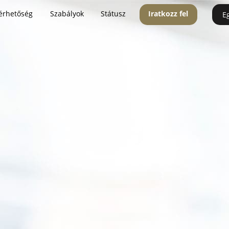
érhetőség
Szabályok
Státusz
Iratkozz fel
E