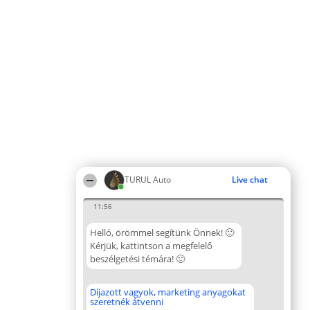
TURUL Auto
Live chat
11:56
Helló, örömmel segítünk Önnek! 🙂
Kérjük, kattintson a megfelelő
beszélgetési témára! 🙂
Díjazott vagyok, marketing anyagokat
szeretnék átvenni