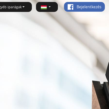
Bejelentkezés
gyéb iparágak