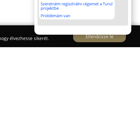
Szeretném regisztrálni cégemet a Turul
projektbe
Problémám van
Ellenőrizze le
ogy élvezhesse sikerét.
ákosi út 220. szám alatt működik, és jelentős
 szektorában. Független szervizként a cég széles
épjárműtulajdonosok rendelkezésére. Több mint
őként a féltengelyek és a futómű
, ami precíz és megbízható szolgáltatást