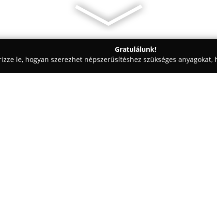
Gratulálunk!
rizze le, hogyan szerezhet népszerűsítéshez szükséges anyagokat, h
ómosók - Budapest
JOINT T&M Kft.
Egy cég:
JOINT T&M Kft.
Budapesten, a R
szerepet játszik az autójavítás
körű szolgáltatásokkal áll a g
egy évtizedes tapasztalatukat f
Mutass többet >>
gyorsjavításában kamatoztatják
eredményez.