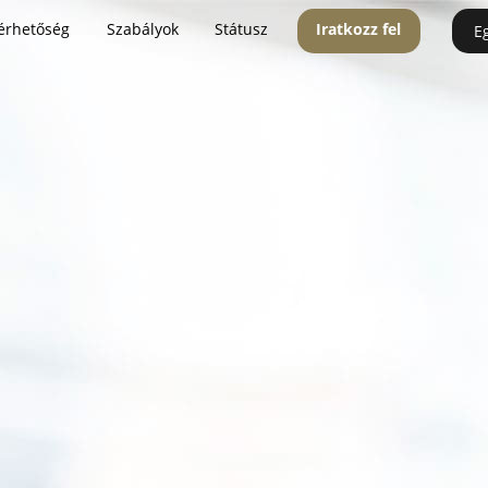
érhetőség
Szabályok
Státusz
Iratkozz fel
E