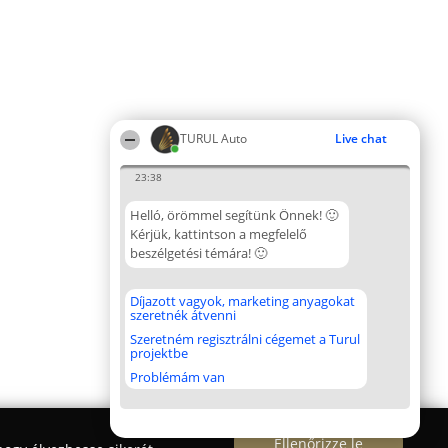
TURUL Auto
Live chat
23:38
Helló, örömmel segítünk Önnek! 🙂
Kérjük, kattintson a megfelelő
beszélgetési témára! 🙂
Díjazott vagyok, marketing anyagokat
szeretnék átvenni
Szeretném regisztrálni cégemet a Turul
projektbe
Problémám van
Ellenőrizze le