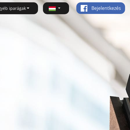
Bejelentkezés
gyéb iparágak