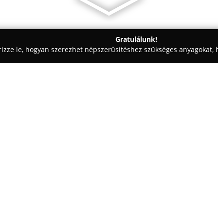
Gratulálunk!
rizze le, hogyan szerezhet népszerűsítéshez szükséges anyagokat, h
ómosók - Budapest
Hudi Renault Szerviz
Egy cég:
A Budapesten, az Irányi utca 1
Renault és Dacia márkájú szemé
specializálódott. A vállalkozás 
munkát csak akkor lehet biztos
Mutass többet >>
ismerik, ezért kizárólag e két m
Szolgáltatási palettájuk széle