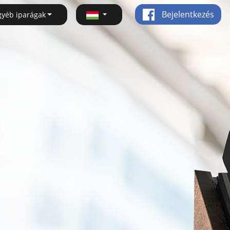
Bejelentkezés
gyéb iparágak