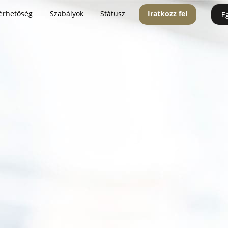
érhetőség
Szabályok
Státusz
Iratkozz fel
E