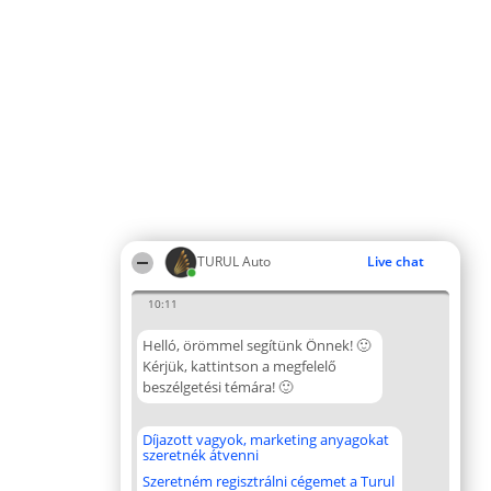
TURUL Auto
Live chat
10:11
Helló, örömmel segítünk Önnek! 🙂
Kérjük, kattintson a megfelelő
beszélgetési témára! 🙂
Díjazott vagyok, marketing anyagokat
szeretnék átvenni
Szeretném regisztrálni cégemet a Turul