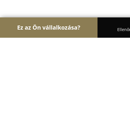
Ez az Ön vállalkozása?
Ellenő
Turul Auto
Autószervizek, Autókölcsönzők, Aut
Hudi Renault Szerviz
9.2
(122)