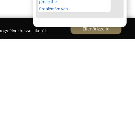
projektbe
Problémám van
Ellenőrizze le
ogy élvezhesse sikerét.
6. alatt működő
Hudi Renault Szerviz
elsősorban
lyautók és kisteherautók átfogó szervizelésére
alapelve, hogy a színvonalas, professzionális
ítani, ha a gépjármű minden részét részletesen
árkát helyezik előtérbe.
s: foglalkoznak befecskendező rendszerek és