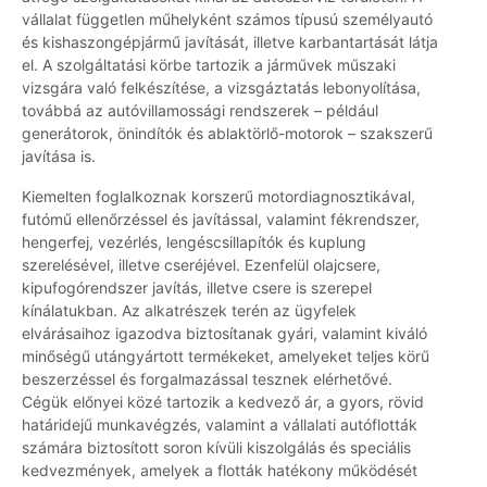
vállalat független műhelyként számos típusú személyautó
és kishaszongépjármű javítását, illetve karbantartását látja
el. A szolgáltatási körbe tartozik a járművek műszaki
vizsgára való felkészítése, a vizsgáztatás lebonyolítása,
továbbá az autóvillamossági rendszerek – például
generátorok, önindítók és ablaktörlő-motorok – szakszerű
javítása is.
Kiemelten foglalkoznak korszerű motordiagnosztikával,
futómű ellenőrzéssel és javítással, valamint fékrendszer,
hengerfej, vezérlés, lengéscsillapítók és kuplung
szerelésével, illetve cseréjével. Ezenfelül olajcsere,
kipufogórendszer javítás, illetve csere is szerepel
kínálatukban. Az alkatrészek terén az ügyfelek
elvárásaihoz igazodva biztosítanak gyári, valamint kiváló
minőségű utángyártott termékeket, amelyeket teljes körű
beszerzéssel és forgalmazással tesznek elérhetővé.
Cégük előnyei közé tartozik a kedvező ár, a gyors, rövid
határidejű munkavégzés, valamint a vállalati autóflották
számára biztosított soron kívüli kiszolgálás és speciális
kedvezmények, amelyek a flották hatékony működését