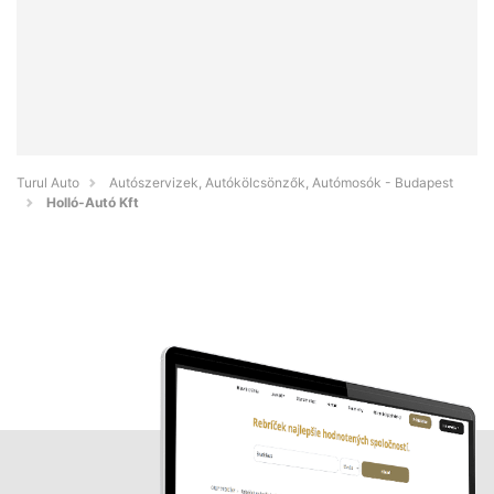
Turul Auto
Autószervizek, Autókölcsönzők, Autómosók - Budapest
Holló-Autó Kft