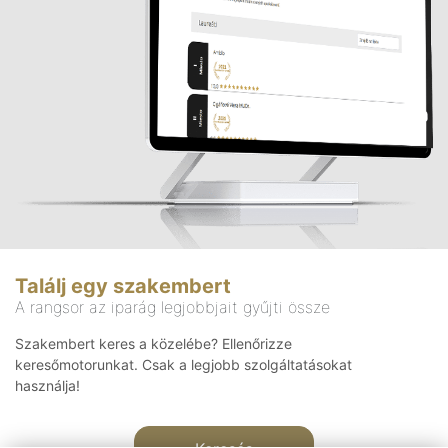
Találj egy szakembert
A rangsor az iparág legjobbjait gyűjti össze
Szakembert keres a közelébe? Ellenőrizze
keresőmotorunkat. Csak a legjobb szolgáltatásokat
használja!