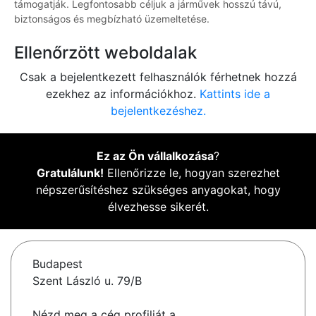
támogatják. Legfontosabb céljuk a járművek hosszú távú,
biztonságos és megbízható üzemeltetése.
Ellenőrzött weboldalak
Csak a bejelentkezett felhasználók férhetnek hozzá
ezekhez az információkhoz.
Kattints ide a
bejelentkezéshez.
Ez az Ön vállalkozása
?
Gratulálunk!
Ellenőrizze le, hogyan szerezhet
népszerűsítéshez szükséges anyagokat, hogy
élvezhesse sikerét.
Budapest
Szent László u. 79/B
Nézd meg a cég profilját a