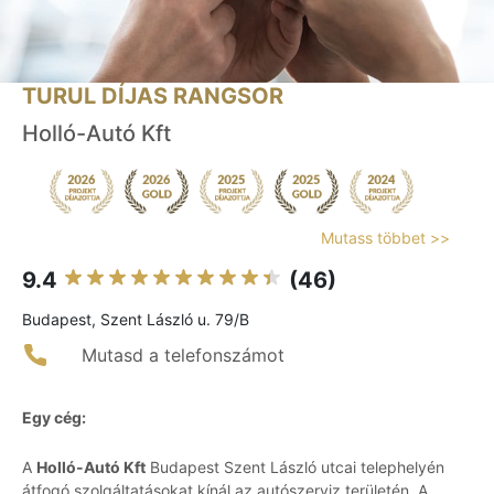
TURUL DÍJAS RANGSOR
Holló-Autó Kft
Mutass többet >>
9.4
(46)
Budapest, Szent László u. 79/B
Mutasd a telefonszámot
Egy cég:
A
Holló-Autó Kft
Budapest Szent László utcai telephelyén
átfogó szolgáltatásokat kínál az autószerviz területén. A