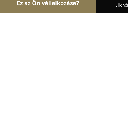
Ez az Ön vállalkozása?
Ellenő
Turul Auto
Autószervizek, Autókölcsönzők, Aut
Hlinka Garage
9.6
(180)
Budapest, Dugonics u 15
Mutasd a telefonszámot