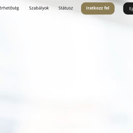
érhetőség
Szabályok
Státusz
Iratkozz fel
E