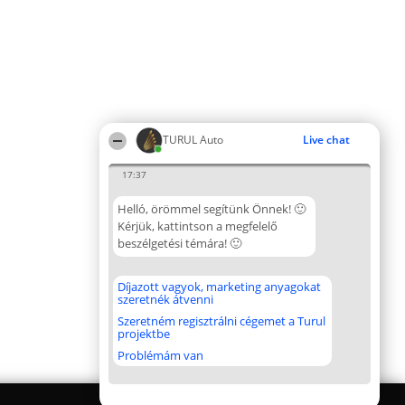
TURUL Auto
Live chat
17:37
Helló, örömmel segítünk Önnek! 🙂
Kérjük, kattintson a megfelelő
beszélgetési témára! 🙂
Díjazott vagyok, marketing anyagokat
szeretnék átvenni
Szeretném regisztrálni cégemet a Turul
projektbe
Problémám van