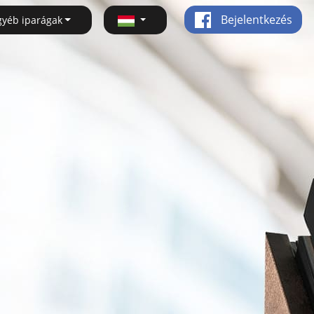
Bejelentkezés
gyéb iparágak