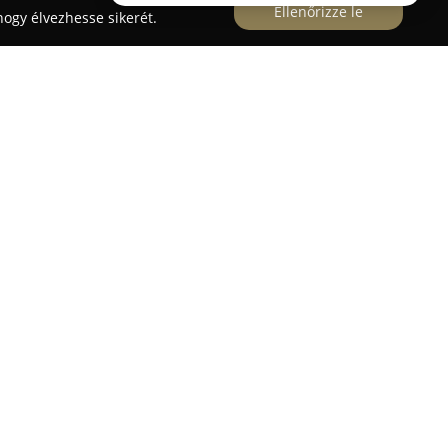
Ellenőrizze le
ogy élvezhesse sikerét.
Dugonics utca 15. alatt működik, főként magas
rbantartásra specializálódva. Szakembereik
pos, precíz munkavégzése révén a műhely
 szakszerű gondozásában.
 márkájú járművek javítása, amelyet az elégedett
lnak. A páciensek gyakran értékelik a szerviz
pontos munkáját, valamint az ügyfélközpontú,
l minden esetben az, hogy megbízható és pontos
zel támogatva a járművek hosszú távú, optimális
k elégedettségét.