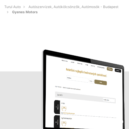
Turul Auto
Autószervizek, Autókölcsönzők, Autómosók - Budapest
Gyenes Motors