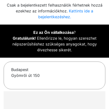
Csak a bejelentkezett felhasználók férhetnek hozzá
ezekhez az információkhoz.
Kattints ide a
bejelentkezéshez.
Ez az Ön vállalkozása
?
Gratulálunk!
Ellenőrizze le, hogyan szerezhet
népszerűsítéshez szükséges anyagokat, hogy
élvezhesse sikerét.
Budapest
Gyömrői út 150