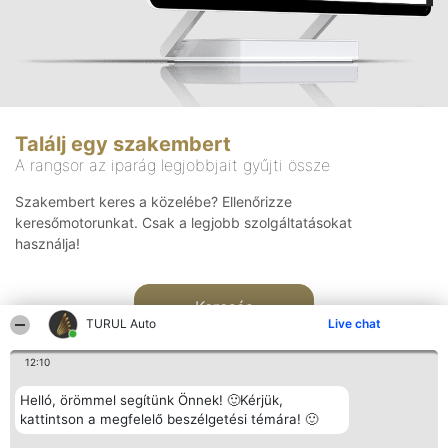
Találj egy szakembert
A rangsor az iparág legjobbjait gyűjti össze
Szakembert keres a közelébe? Ellenőrizze
keresőmotorunkat. Csak a legjobb szolgáltatásokat
használja!
Keresés
TURUL Auto
Live chat
12:10
Helló, örömmel segítünk Önnek! 🙂Kérjük,
kattintson a megfelelő beszélgetési témára! 🙂