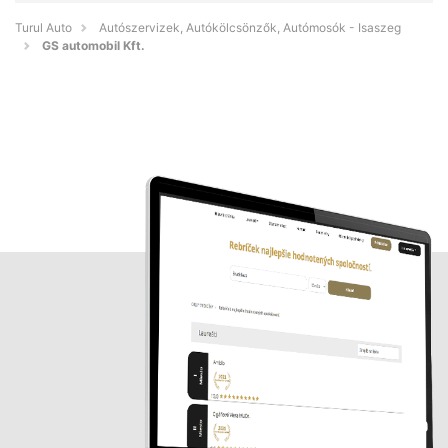
Turul Auto
Autószervizek, Autókölcsönzők, Autómosók - Isaszeg
GS automobil Kft.