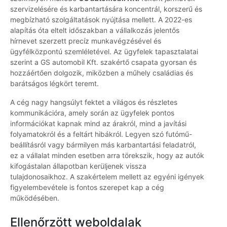
szervizelésére és karbantartására koncentrál, korszerű és
megbízható szolgáltatások nyújtása mellett. A 2022-es
alapítás óta eltelt időszakban a vállalkozás jelentős
hírnevet szerzett precíz munkavégzésével és
ügyfélközpontú szemléletével. Az ügyfelek tapasztalatai
szerint a GS automobil Kft. szakértő csapata gyorsan és
hozzáértően dolgozik, miközben a műhely családias és
barátságos légkört teremt.
A cég nagy hangsúlyt fektet a világos és részletes
kommunikációra, amely során az ügyfelek pontos
információkat kapnak mind az árakról, mind a javítási
folyamatokról és a feltárt hibákról. Legyen szó futómű-
beállításról vagy bármilyen más karbantartási feladatról,
ez a vállalat minden esetben arra törekszik, hogy az autók
kifogástalan állapotban kerüljenek vissza
tulajdonosaikhoz. A szakértelem mellett az egyéni igények
figyelembevétele is fontos szerepet kap a cég
működésében.
Ellenőrzött weboldalak