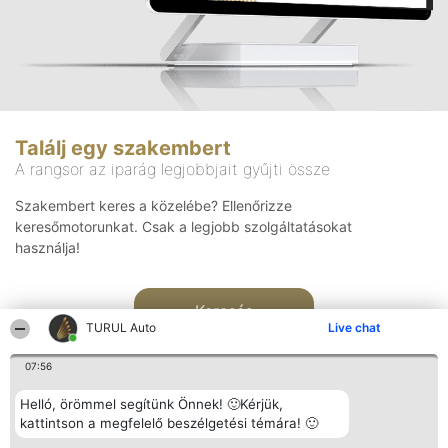
Találj egy szakembert
A rangsor az iparág legjobbjait gyűjti össze
Szakembert keres a közelébe? Ellenőrizze
keresőmotorunkat. Csak a legjobb szolgáltatásokat
használja!
Keresés
TURUL Auto
Live chat
07:56
Helló, örömmel segítünk Önnek! 🙂Kérjük,
kattintson a megfelelő beszélgetési témára! 🙂