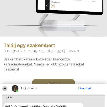
Találj egy szakembert
A rangsor az iparág legjobbjait gyűjti össze
Szakembert keres a közelébe? Ellenőrizze
keresőmotorunkat. Csak a legjobb szolgáltatásokat
használja!
Keresés
TURUL Auto
Live chat
05:51
Helló, örömmel segítünk Önnek! 🙂Kérjük,