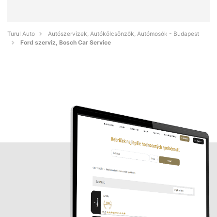
Turul Auto
Autószervizek, Autókölcsönzők, Autómosók - Budapest
Ford szerviz, Bosch Car Service