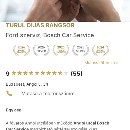
TURUL DÍJAS RANGSOR
Ford szerviz, Bosch Car Service
Mutass többet >>
9
(55)
Budapest, Angol u. 34
Mutasd a telefonszámot
Egy cég:
A főváros Angol utcájában működő
Angol utcai Bosch
Car Service
megbízható háttérrel szolgálja ki az