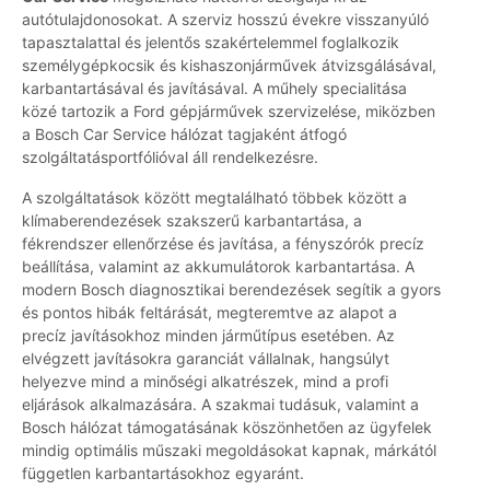
autótulajdonosokat. A szerviz hosszú évekre visszanyúló
tapasztalattal és jelentős szakértelemmel foglalkozik
személygépkocsik és kishaszonjárművek átvizsgálásával,
karbantartásával és javításával. A műhely specialitása
közé tartozik a Ford gépjárművek szervizelése, miközben
a Bosch Car Service hálózat tagjaként átfogó
szolgáltatásportfólióval áll rendelkezésre.
A szolgáltatások között megtalálható többek között a
klímaberendezések szakszerű karbantartása, a
fékrendszer ellenőrzése és javítása, a fényszórók precíz
beállítása, valamint az akkumulátorok karbantartása. A
modern Bosch diagnosztikai berendezések segítik a gyors
és pontos hibák feltárását, megteremtve az alapot a
precíz javításokhoz minden járműtípus esetében. Az
elvégzett javításokra garanciát vállalnak, hangsúlyt
helyezve mind a minőségi alkatrészek, mind a profi
eljárások alkalmazására. A szakmai tudásuk, valamint a
Bosch hálózat támogatásának köszönhetően az ügyfelek
mindig optimális műszaki megoldásokat kapnak, márkától
független karbantartásokhoz egyaránt.