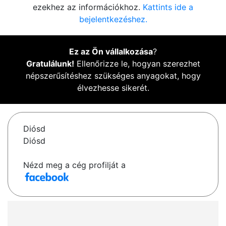
ezekhez az információkhoz.
Kattints ide a
bejelentkezéshez.
Ez az Ön vállalkozása
?
Gratulálunk!
Ellenőrizze le, hogyan szerezhet
népszerűsítéshez szükséges anyagokat, hogy
élvezhesse sikerét.
Diósd
Diósd
Nézd meg a cég profilját a