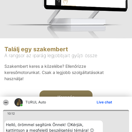
Találj egy szakembert
A rangsor az iparág legjobbjait gyűjti össze
Szakembert keres a közelébe? Ellenőrizze
keresőmotorunkat. Csak a legjobb szolgáltatásokat
használja!
Keresés
TURUL Auto
Live chat
10:12
Helló, örömmel segítünk Önnek! 🙂Kérjük,
kattintson a megfelelő beszélgetési témára! 🙂