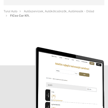
Turul Auto
Autószervizek, Autókölcsönzők, Autómosók - Diósd
FiCso Car Kft.